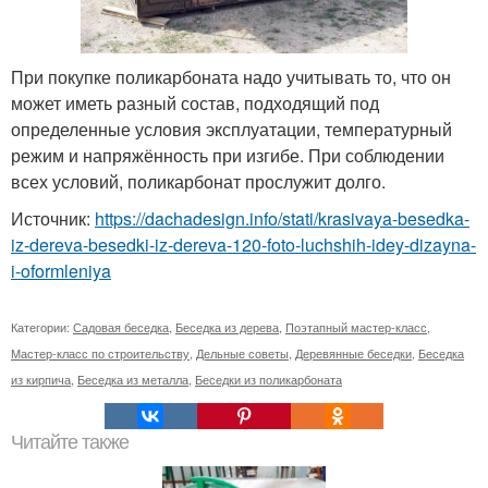
При покупке поликарбоната надо учитывать то, что он
может иметь разный состав, подходящий под
определенные условия эксплуатации, температурный
режим и напряжённость при изгибе. При соблюдении
всех условий, поликарбонат прослужит долго.
Источник:
https://dachadesign.info/stati/krasivaya-besedka-
iz-dereva-besedki-iz-dereva-120-foto-luchshih-idey-dizayna-
i-oformleniya
Категории:
Садовая беседка
,
Беседка из дерева
,
Поэтапный мастер-класс
,
Мастер-класс по строительству
,
Дельные советы
,
Деревянные беседки
,
Беседка
из кирпича
,
Беседка из металла
,
Беседки из поликарбоната
Читайте также