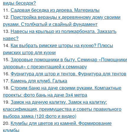
виды беседок?
11.
Садовая беседка из дерева. Материалы
12.
Пристройка веранды к деревянному дому своими
руками. Столбчатый и свайный фундамент
13.
Навесы на крыльцо из поликарбоната. Заказать
навес?
14.
Как выбрать римские шторы на кухню? Плюсы
римских штор для кухни
15.
Здоровые помощники в быту. Семинар «Помощники
здоровья» с презентацией к семинару
16.
Фурнитура для штор и тентов. Фурнитура для тентов
17.
Камень для клумб. Галька
18.
Строим баню на даче своими руками. Компактные
проекты: фото бань на даче 3х4 метра
19.
Замок на дачную калитку. Замок на калитку:
классификация, преимущества и советы правильного
выбора замка (120 фото и видео)
20.
Клумбы для цветов из камней. Формирование
клумбы