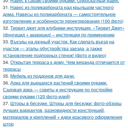
30.
Навес к сараю своими руками. Односкатный навес
31.
Навес из поликарбоната над крыльцом частного
дома. Навесы из поликарбоната — самостоятельное
изготовление и особенности проектирования (100 фото)
32.
Тиовит джет для клубники инструкция. «Тиовит Джет»
(фунгицид + акарицид) – инструкция по применению
33.
Въезды на дачный участок. Как сделать въезд на
участок — этапы обустройства заезда, а также
установление подпорных стенок! (фото и видео)
34.
Открытая терраса к дому. Чем веранда отличается от
террасы
35.
Мебель из поддонов для дачи.
36.
Арка для вьющихся растений своими руками.
Садовая арка — советы и инструкции по постройке
своими руками (120 фото-идей)
37.
Шторы в беседке. Шторы для беседки: фото-обзоры
лучших вариантов, разновидности конструкций,
материалов и креплений + идеи красивого оформления
штор