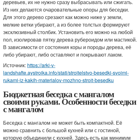
деревьев, их не нужно сразу выбрасывать или сжигать.
Из них делаются очаровательные опоры для беседки.
Для этого дерево срезают как можно ниже у земли,
мелкие ветки убирают, а из более толстых формируют
эксклюзивный столбик. Установить его можно на любой
пол, изолировав пятку дерева рубероидом или мастикой.
В зависимости от состояния коры и породы дерева, её
либо убирают, либо оставляют и покрывают лаком.
Источник:
https://arki-v-
landshafte.aystroika.info/stati/stroitelstvo-besedki-svoimi-
rukami-iz-kakih-materialov-mozhno-stroit-besedku
Бюджетная беседка с мангалом
своими руками. Особенности беседки
с мангалом
Беседка с мангалом не может быть компактной. Её
можно сравнить с большой кухней или с гостиной,
которую объединили с кухней. Здесь есть как минимум