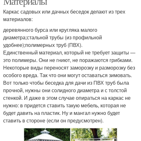
Материалы
Каркас садовых или дачных беседок делают из трех
материалов:
Конструкции из
Кованые беседки
деревянного бурса или кругляка малого
поликарбоната
диаметра;стальной трубы (из профильной
удобнее);полимерных труб (ПВХ).
Единственный материал, который не требует защиты —
Беседка с
это полимеры. Они не гниют, не поражаются грибками.
Кованая беседка
поликарбонатом
Некоторые виды переносят заморозку и разморозку без
особого вреда. Так что они могут оставаться зимовать.
Вот только чтобы беседка для дачи из ПВХ труб была
прочной, нужны они солидного диаметра и с толстой
Навес из
Поликарбонат для
стенкой. И даже в этом случае опираться на каркас не
поликарбоната
работы
нужно: в придется ставить такую мебель, которая не
будет давить на пластик. Ну и мангал нужно будет
ставить в стороне (если он предусмотрен).
Беседка из
Сотовый поликарбонат
поликарбоната