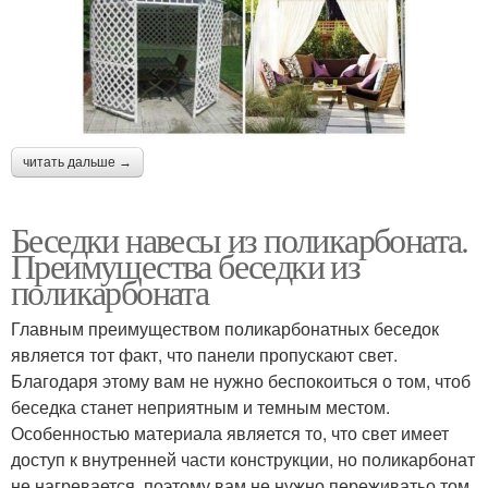
Беседки из холодной
Каркас для беседки
ковки
читать дальше →
Беседки из металла
Металлические беседки
Беседки навесы из поликарбоната.
Преимущества беседки из
поликарбоната
Беседки для дачи
Беседка для дачи
Главным преимуществом поликарбонатных беседок
является тот факт, что панели пропускают свет.
Благодаря этому вам не нужно беспокоиться о том, чтоб
беседка станет неприятным и темным местом.
Особенностью материала является то, что свет имеет
Беседка с мангальной
Окна из поликарбоната
доступ к внутренней части конструкции, но поликарбонат
не нагревается, поэтому вам не нужно переживатьо том,