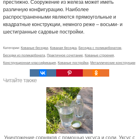
престижно. Сооружение из железа может иметь
различную конфигурацию. Наиболее
распространенными являются прямоугольные и
квадратные конструкции, немного реже – восьми- и
шестигранные садовые постройки.
Категории:
Кованые беседки
,
Кованая беседка
,
Беседка с поликарбонатом
,
Беседки из поликарбоната
,
Практичное сочетание
,
Кованые строения
,
Конструкционная классификация
,
Кованые постройки
,
Металлические конструкции
Читайте также
Уничтожение сорняков с помощью уксуса и соли. Уксус с