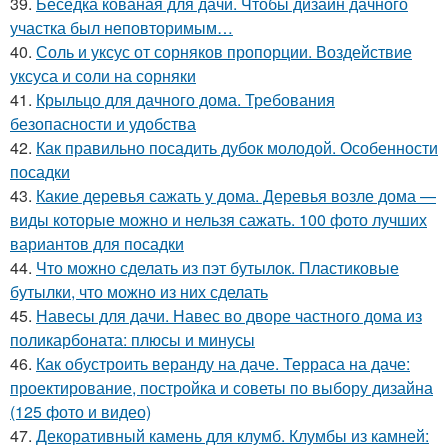
39.
Беседка кованая для дачи. Чтобы дизайн дачного
участка был неповторимым…
40.
Соль и уксус от сорняков пропорции. Воздействие
уксуса и соли на сорняки
41.
Крыльцо для дачного дома. Требования
безопасности и удобства
42.
Как правильно посадить дубок молодой. Особенности
посадки
43.
Какие деревья сажать у дома. Деревья возле дома —
виды которые можно и нельзя сажать. 100 фото лучших
вариантов для посадки
44.
Что можно сделать из пэт бутылок. Пластиковые
бутылки, что можно из них сделать
45.
Навесы для дачи. Навес во дворе частного дома из
поликарбоната: плюсы и минусы
46.
Как обустроить веранду на даче. Терраса на даче:
проектирование, постройка и советы по выбору дизайна
(125 фото и видео)
47.
Декоративный камень для клумб. Клумбы из камней: