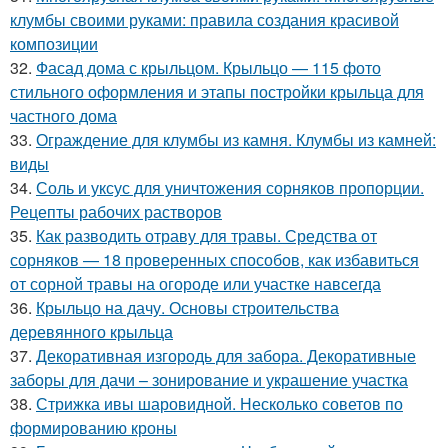
клумбы своими руками: правила создания красивой
композиции
32.
Фасад дома с крыльцом. Крыльцо — 115 фото
стильного оформления и этапы постройки крыльца для
частного дома
33.
Ограждение для клумбы из камня. Клумбы из камней:
виды
34.
Соль и уксус для уничтожения сорняков пропорции.
Рецепты рабочих растворов
35.
Как разводить отраву для травы. Средства от
сорняков — 18 проверенных способов, как избавиться
от сорной травы на огороде или участке навсегда
36.
Крыльцо на дачу. Основы строительства
деревянного крыльца
37.
Декоративная изгородь для забора. Декоративные
заборы для дачи – зонирование и украшение участка
38.
Стрижка ивы шаровидной. Несколько советов по
формированию кроны