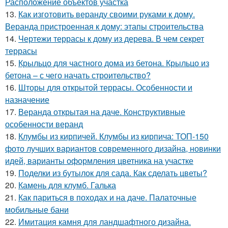
Расположение объектов участка
13.
Как изготовить веранду своими руками к дому.
Веранда пристроенная к дому: этапы строительства
14.
Чертежи террасы к дому из дерева. В чем секрет
террасы
15.
Крыльцо для частного дома из бетона. Крыльцо из
бетона – с чего начать строительство?
16.
Шторы для открытой террасы. Особенности и
назначение
17.
Веранда открытая на даче. Конструктивные
особенности веранд
18.
Клумбы из кирпичей. Клумбы из кирпича: ТОП-150
фото лучших вариантов современного дизайна, новинки
идей, варианты оформления цветника на участке
19.
Поделки из бутылок для сада. Как сделать цветы?
20.
Камень для клумб. Галька
21.
Как париться в походах и на даче. Палаточные
мобильные бани
22.
Имитация камня для ландшафтного дизайна.