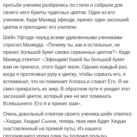
просьбе ученики разбрелись по степи и собрали для
своего него букеты чудесных цветов. Один из его
учеников, Кади Махмуд эфенди, принес один засохший
цветок и преподнес его учителю.
Шейх Уфтаде перед всеми удивленными учениками
спросил Махмуда: «Почему ты, как и остальные, не
принес большой букет свежо сорванных цветов?» Кади
Махмуд ответил: «Эфендим! Какой бы большой букет
вам ни принеси, этого будет мало. Однако каждый раз,
когда я протягивал руку к цветку, чтобы сорвать его, я
вспоминал, что он поминает Аллаха и славит Его. Я не
смел прекратить их зикр. В обратном пути я увидел этот
засохший цветок, который уже не мог поминать
Всевышнего. Его я и принес вам».
Очень довольный ответом своего ученика шейх ответил:
«Хюдаи, Хюдаи! Сынок, теперь твое имя будет Хюдаи
(наставленный на прямой путь). Из нашего
сегодняшнего урока один ты получил пользу».