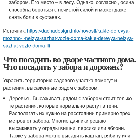
забором. Его место – в лесу. Однако, согласно , осина
способна бороться с нечистой силой и может даже
снять боли в суставах.
Источник:
https://dachadesign.info/novosti/kakie-derevya-
mozhno-i-nelzya-sazhat-vozle-doma-kakie-derevya-nelzya-
sazhat-vozle-doma-ili
Что посадить во дворе частного дома.
Что посадить у забора и дорожек?
Украсить территорию садового участка помогут и
растения, высаженные рядом с забором.
Деревья . Высаживать рядом с забором стоит только
те растения, которые нормально растут в тени.
Располагать их нужно на расстоянии примерно трех
метров от забора. Многие дачники решают
высаживать у ограды вишни, персики или яблони.
Также у забора можно высадить каштан, рябину или