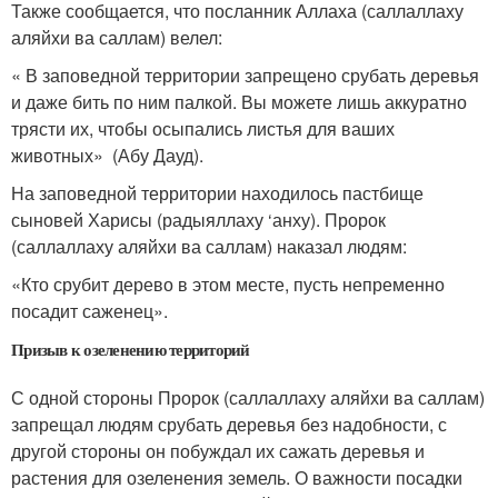
Также сообщается, что посланник Аллаха (саллаллаху
аляйхи ва саллам) велел:
« В заповедной территории запрещено срубать деревья
и даже бить по ним палкой. Вы можете лишь аккуратно
трясти их, чтобы осыпались листья для ваших
животных» (Абу Дауд).
На заповедной территории находилось пастбище
сыновей Харисы (радыяллаху ‘анху). Пророк
(саллаллаху аляйхи ва саллам) наказал людям:
«Кто срубит дерево в этом месте, пусть непременно
посадит саженец».
Призыв к озеленению территорий
С одной стороны Пророк (саллаллаху аляйхи ва саллам)
запрещал людям срубать деревья без надобности, с
другой стороны он побуждал их сажать деревья и
растения для озеленения земель. О важности посадки