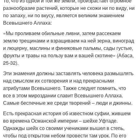
То, что из одной и той же земли, произрастает огромное
разнообразие растений, которые не схожи ни по виду, ни
по запаху, ни по вкусу, является великим знамением
Всевышнего Аллаха:
«Мы проливаем обильные ливни, затем рассекаем
землю трещинами и взращиваем на ней зерна, виноград
и люцерну, маслины и финиковые пальмы, сады густые,
фрукты и травы на пользу вам и вашей скотине» (Абаса,
25-32).
Эти знамения должны заставлять человека размышлять
над смыслом их сотворения и над прекрасными
атрибутами Всевышнего. Также следует помнить, что
все в этом мироздании славит Всевышнего Аллаха.
Самые беспечные же среди творений – люди и джинны.
Есть прекрасная история об известном суфии, жившем
во времена Османской империи – шейхе Уфтаде.
Однажды шейх со своими учениками вышел в степь,
чтобы под открытом небом провести там урок. По его