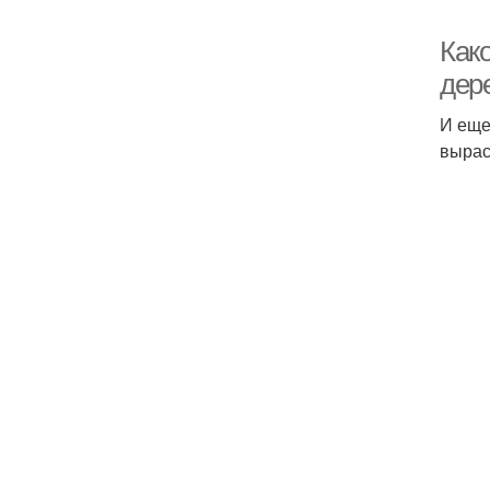
Как
дер
И еще
вырас