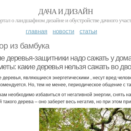
ДАЧА И ДИЗАЙН
ртал о ландшафном дизайне и обустройстве дачного учас
главная
новости
статьи
ор из бамбука
ие деревья-защитники надо сажать у дом
меты: какие деревья нельзя сажать во дв
е деревья, являющиеся энергетическими , несут вред челове
комендуется. Но, тем не менее, периодическое общение с т
вам необходимо избавиться от негативной энергии, снять н
й такого дерева – оно заберет весь негатив, но при этом при