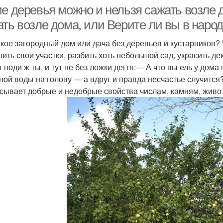
ие деревья можно и нельзя сажать возле 
ать возле дома, или Верите ли вы в нар
акое загородный дом или дача без деревьев и кустарников?
нить свои участки, разбить хоть небольшой сад, украсить де
т поди ж ты, и тут не без ложки дегтя:— А что вы ель у дом
ной воды на голову — а вдруг и правда несчастье случитс
сывает добрые и недобрые свойства числам, камням, живо