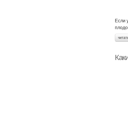
Если 
плодо
читат
Как