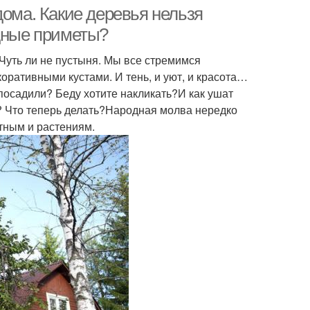
дома. Какие деревья нельзя
одные приметы?
 Чуть ли не пустыня. Мы все стремимся
коративными кустами. И тень, и уют, и красота…
а посадили? Беду хотите накликать?И как ушат
я? Что теперь делать?Народная молва нередко
тным и растениям.