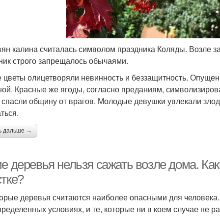
вян калина считалась символом праздника Коляды. Возле за
ник строго запрещалось обычаями.
 цветы олицетворяли невинность и беззащитность. Опущен
ной. Красные же ягоды, согласно преданиям, символизиров
 спасли общину от врагов. Молодые девушки увлекали злоде
ться.
ь дальше →
ие деревья нельзя сажать возле дома. Ка
стке?
орые деревья считаются наиболее опасными для человека. С
пределенных условиях, и те, которые ни в коем случае не р