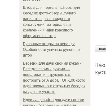
Шторы для перголы. Шторы для
беседки: фото-обзоры лучших
вариантов, разновидности
конструкций, материалов и
креплений + идеи красивого
оформления штор
Рулонные шторы на веранду.
читат
Особенности уличных рулонных
штор
Беседки для дачи своими руками.
Как
Беседка своими руками —
кус
пошаговая инструкция, как
построить от А до Я. ТОП-100 фото
идей закрытых и открытых беседок
на дачном участке
Идеи ландшафта для дачи своими
руками. Современный дизайн