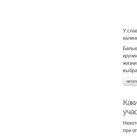
У сла
калин
Белые
кручи
жизни
выбра
читат
Как
уча
Некот
при о