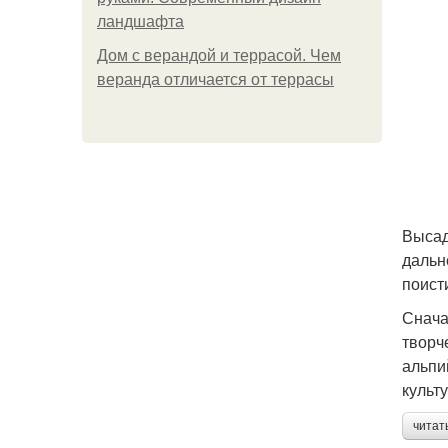
ландшафта
Дом с верандой и террасой. Чем
веранда отличается от террасы
Высад
дальн
поист
Снача
творч
альпи
культ
читат