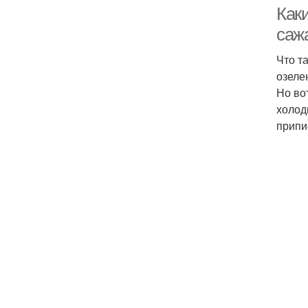
Как
саж
Что т
озеле
Но во
холод
припи