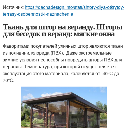
Источник:
https://dachadesign.info/stati/shtory-dlya-otkrytoy-
terrasy-osobennosti-i-naznachenie
Ткань для штор на веранду. Шторы
для беседок и веранд: мягкие окна
Фаворитами покупателей уличных штор являются ткани
из поливинилхлорида (ПВХ). Даже экстремальные
зимние условия неспособны повредить шторы ПВХ для
веранды. Температура, при которой осуществляется
эксплуатация этого материала, колеблется от -40°С до
70°С.