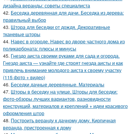
дизайна веранды: советы специалиста
42.
Беседка деревянная для дачи. Беседка из дерева:
правильный выбор
43.
Штора для беседки от дождя. Декоративные
тканевые шторы
44.
Навес в огороде. Навес во дворе частного дома из
поликарбоната: плюсы и минусы
45.
Гнездо аиста своими руками для сада и огорода.
Гнездо аиста — узнайте где строят гнезда аисты и как
привлечь внимание молодого аиста к своему участку
(115 фото + видео)
46.
Беседки дачные деревянные. Материалы
47.
Шторы в беседку на улице. Шторы для беседки:
фото-обзоры лучших вариантов, разновидности
конструкций, материалов и креплений + идеи красивого
оформления штор
48.
Построить веранду к дачному дому. Кирпичная
веранда, пристроенная к дому