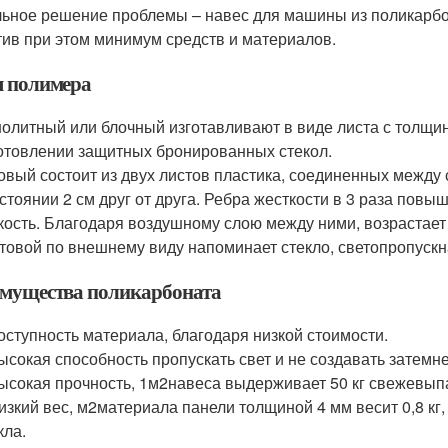
ьное решение проблемы – навес для машины из поликарбон
тив при этом минимум средств и материалов.
 полимера
олитный или блочный изготавливают в виде листа с толщин
отовлении защитных бронированных стекол.
овый состоит из двух листов пластика, соединенных межд
стоянии 2 см друг от друга. Ребра жесткости в 3 раза пов
кость. Благодаря воздушному слою между ними, возрастае
товой по внешнему виду напоминает стекло, светопропускн
мущества поликарбоната
оступность материала, благодаря низкой стоимости.
ысокая способность пропускать свет и не создавать затемн
ысокая прочность, 1м
2
навеса выдерживает 50 кг свежевып
изкий вес, м
2
материала панели толщиной 4 мм весит 0,8 кг, а
кла.