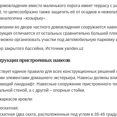
домовладение вместо маленького порога имеет террасу с 
й, то целесообразно также защитить её от осадков и нежел
 аналогична «козырьку».
елании во дворе частного домовладения сооружается навес
рукция отличается от остальных сравнительно большей пл
 можно организовать участки под автомобильную парковку и
р закрытого бассейна. Источник yandex.uz
трукции пристроенных навесов
твует единое правило для всех конструкционных решений н
ми элементами домашнего экстерьера. Навесы должны впис
ающий ландшафт. Навесные сооружение пристроенного тип
альной стеной, а с другой – опорные стойки.
каркасов кровли:
оскатная;
скатная (два ската, расположенные под углом в 35-45 граду