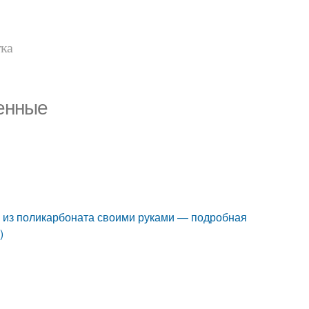
тка
оенные
с из поликарбоната своими руками — подробная
)