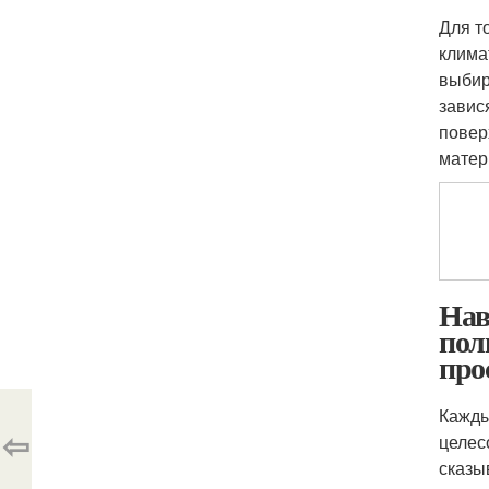
Для т
клима
выбир
завис
повер
матер
Нав
пол
про
Кажды
⇦
целес
сказы