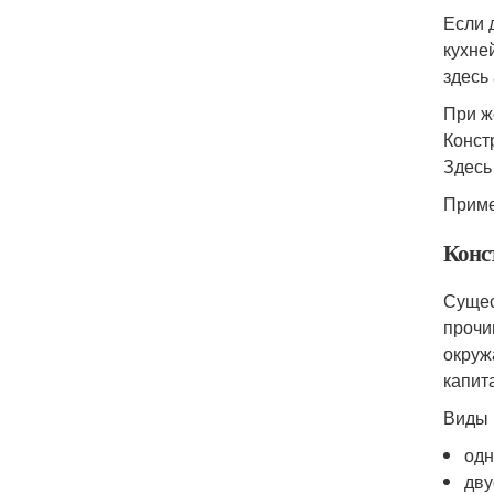
Если 
кухне
здесь
При ж
Конст
Здесь
Приме
Конс
Сущес
прочи
окруж
капит
Виды 
одн
дву