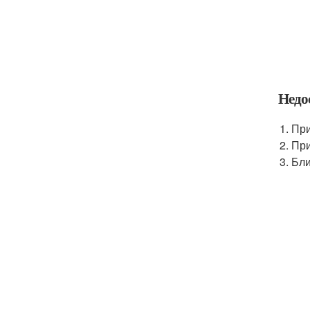
Недо
При
При
Бли