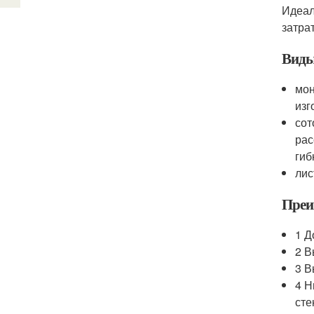
Идеал
затра
Виды
мон
изг
сот
рас
гиб
лис
Преи
1 Д
2 В
3 В
4 Н
сте