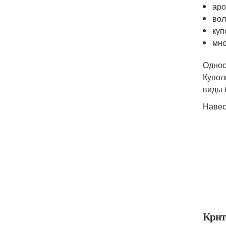
аро
вол
куп
мно
Однос
Купол
виды 
Навес
Крит