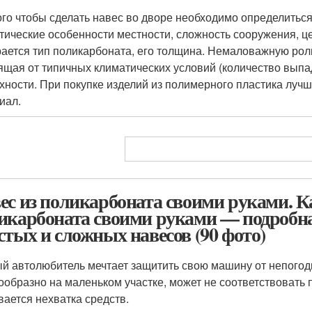
ого чтобы сделать навес во дворе необходимо определиться
тические особенности местности, сложность сооружения, це
ается тип поликарбоната, его толщина. Немаловажную роль
ящая от типичных климатических условий (количество выпад
хности. При покупке изделий из полимерного пластика луч
иал.
ес из поликарбоната своими руками. Ка
икарбоната своими руками — подробна
стых и сложных навесов (90 фото)
й автолюбитель мечтает защитить свою машину от непогоды
ообразно на маленьком участке, может не соответствовать
вается нехватка средств.