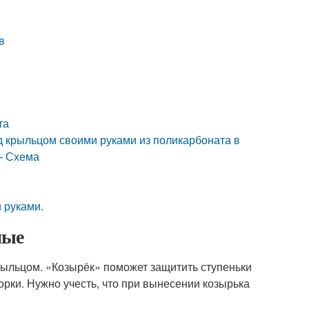
в
та
д крыльцом своими руками из поликарбоната в
— Схема
 руками.
ные
рыльцом. «Козырёк» поможет защитить ступеньки
орки. Нужно учесть, что при вынесении козырька