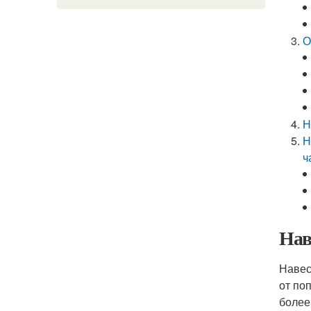
О
Н
Н
ч
Нав
Навес
от по
более