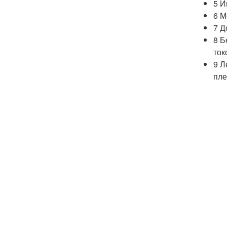
5 И
6 М
7 Д
8 Б
ток
9 Л
пле