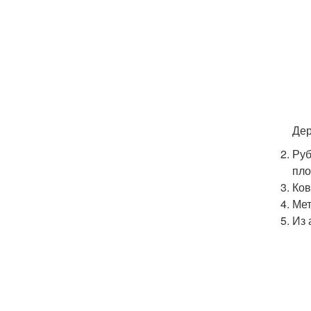
Дер
Руб
пло
Ков
Мет
Из 