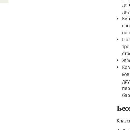
дер
дру
Кир
соо
ноч
Пол
тре
стр
Жел
Ков
ков
дру
пер
бар
Бес
Класс