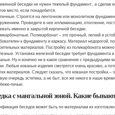
евянной беседки не нужен тяжелый фундамент., а сделав е
гое место, если понадобится.
пичные. Строятся на ленточном или монолитном фундамен
ружением. Проведите в нее иллюминацию, отопление, постав
евать именно в закрытой кирпичной беседке.
икарбонатные. Поликарбонат – это прочный, легкий и усто
бователен к фундаменту и каркасу. Материал недорогой, п
оительных материалов. Постройку из поликарбоната можно
езные. Установка железной беседки требует фундамента и 
аные. Ну и конечно ни в какое сравнение с предыдущими м
ки. Любые кованые изделия смотрятся очень красиво, а пот
гих материалов. Следует сказать, что кованая постройка – э
вую очередь эстетика, а не быт, все же никого в наше врем
бекю-печью.
едка с мангальной зоной. Какие бывают
ификация беседок может быть по материалам их изготовле