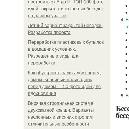
построить от А до Я. ТОП-100 фото
идей закрытых и открытых беседок
на дачном участке
Б
Летний вариант закрытой беседки.
о
Разработка проекта
Переработка пластиковых бутылок
в домашних условиях.
Разрешенные виды для
переработки
Как обустроить палисадник перед
домом. Красивый палисадник
перед домом — 50 фото идей для
вдохновения
В
Висячая стропильная система
Бес
двухскатной крыши. Варианты
бес
наслонных и висячих стропил:
отличительные особенности