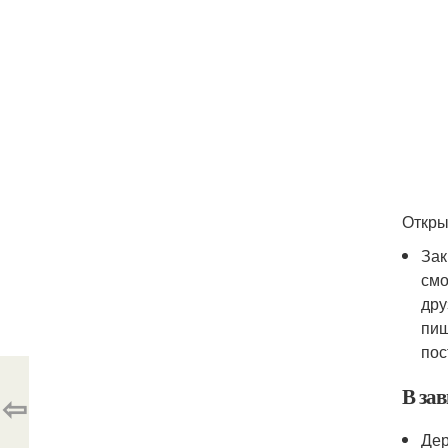
Откры
Зак
смо
дру
пищ
пос
В за
⇦
Дер