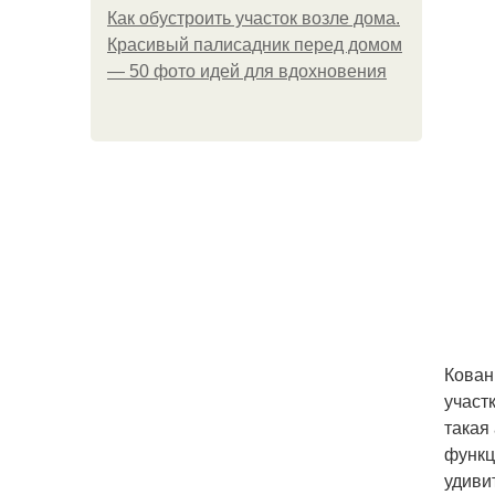
Как обустроить участок возле дома.
Красивый палисадник перед домом
— 50 фото идей для вдохновения
Кован
участ
такая
функц
удиви