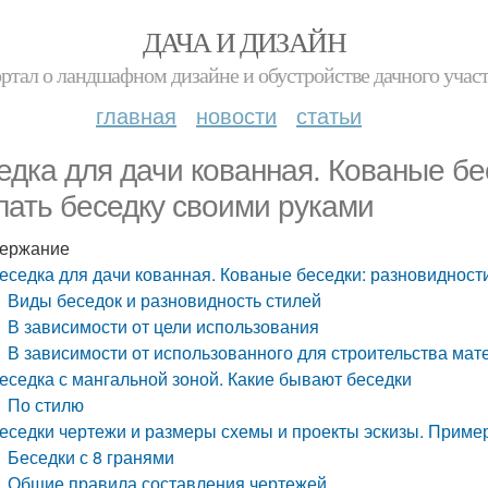
ДАЧА И ДИЗАЙН
ртал о ландшафном дизайне и обустройстве дачного учас
главная
новости
статьи
едка для дачи кованная. Кованые бе
лать беседку своими руками
ержание
еседка для дачи кованная. Кованые беседки: разновидности
Виды беседок и разновидность стилей
В зависимости от цели использования
В зависимости от использованного для строительства мат
еседка с мангальной зоной. Какие бывают беседки
По стилю
еседки чертежи и размеры схемы и проекты эскизы. Приме
Беседки с 8 гранями
Общие правила составления чертежей