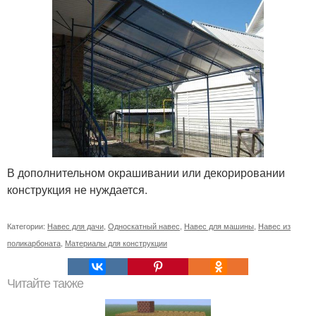
В дополнительном окрашивании или декорировании
конструкция не нуждается.
Категории:
Навес для дачи
,
Односкатный навес
,
Навес для машины
,
Навес из
поликарбоната
,
Материалы для конструкции
Читайте также