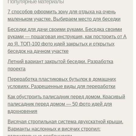
Популярные материалы
7 способов оформить зону для отдыха на очень
маленьком участке. Выбираем место для беседки
Беседки для дачи своими руками. Беседка своими
руками — пошаговая инструкция, как построить от А
до Я. ТОП-100 фото идей закрытых и открытых
беседок на дачном участке
Летний вариант закрытой беседки. Разработка
проекта
Переработка пластиковых бутылок в домашних
условиях. Разрешенные виды для переработки
Как обустроить палисадник перед домом. Красивый
палисадник перед домом — 50 фото идей для
вдохновения
Висячая стропильная система двухскатной крыши.
Варианты наслонных и висячих стропил: