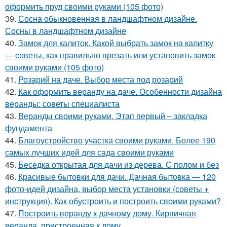
оформить пруд своими руками (105 фото)
39.
Сосна обыкновенная в ландшафтном дизайне.
Сосны в ландшафтном дизайне
40.
Замок для калиток. Какой выбрать замок на калитку
— советы, как правильно врезать или установить замок
своими руками (105 фото)
41.
Розарий на даче. Выбор места под розарий
42.
Как оформить веранду на даче. Особенности дизайна
веранды: советы специалиста
43.
Веранды своими руками. Этап первый – закладка
фундамента
44.
Благоустройство участка своими руками. Более 190
самых лучших идей для сада своими руками
45.
Беседка открытая для дачи из дерева. С полом и без
46.
Красивые бытовки для дачи. Дачная бытовка — 120
фото-идей дизайна, выбор места установки (советы +
инструкция). Как обустроить и построить своими руками?
47.
Построить веранду к дачному дому. Кирпичная
веранда, пристроенная к дому