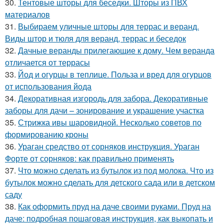
30.
Тентовые шторы для беседки. Шторы из ПВХ
материалов
31.
Выбираем уличные шторы для террас и веранд.
Виды штор и тюля для веранд, террас и беседок
32.
Дачные веранды прилегающие к дому. Чем веранда
отличается от террасы
33.
Йод и огурцы в теплице. Польза и вред для огурцов
от использования йода
34.
Декоративная изгородь для забора. Декоративные
заборы для дачи – зонирование и украшение участка
35.
Стрижка ивы шаровидной. Несколько советов по
формированию кроны
36.
Ураган средство от сорняков инструкция. Ураган
Форте от сорняков: как правильно применять
37.
Что можно сделать из бутылок из под молока. Что из
бутылок можно сделать для детского сада или в детском
саду
38.
Как оформить пруд на даче своими руками. Пруд на
даче: подробная пошаговая инструкция, как выкопать и