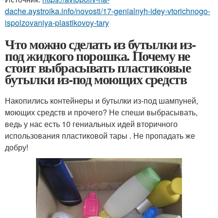
dache.aystroika.info/novosti/17-genialnyh-idey-vtorichnogo-
ispolzovaniya-plastikovoy-tary
Что можно сделать из бутылки из-
под жидкого порошка. Почему не
стоит выбрасывать пластиковые
бутылки из-под моющих средств
Накопились контейнеры и бутылки из-под шампуней,
моющих средств и прочего? Не спеши выбрасывать,
ведь у нас есть 10 гениальных идей вторичного
использования пластиковой тары . Не пропадать же
добру!