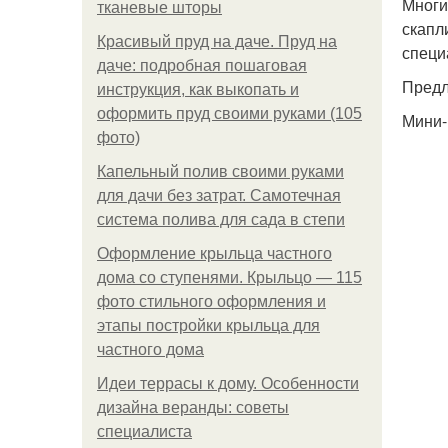
Многи
тканевые шторы
скапл
Красивый пруд на даче. Пруд на
специ
даче: подробная пошаговая
Предл
инструкция, как выкопать и
оформить пруд своими руками (105
Мини-
фото)
Капельный полив своими руками
для дачи без затрат. Самотечная
система полива для сада в степи
Оформление крыльца частного
дома со ступенями. Крыльцо — 115
фото стильного оформления и
этапы постройки крыльца для
частного дома
Идеи террасы к дому. Особенности
дизайна веранды: советы
специалиста