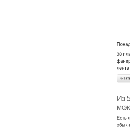
Понад
38 пл
фанер
лента
читат
Из 
мож
Есть 
обыкн