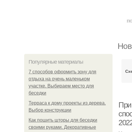
по
Нов
Популярные материалы
Сх
7 способов оформить зону для
отдыха на очень маленьком
участке. Выбираем место для
беседки
Терраса к дому проекты из дерева.
При
Выбор конструкции
спо
Как пошить шторы для беседки
202
своими руками. Декоративные