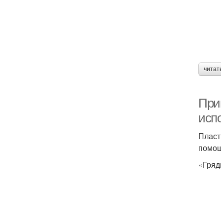
читат
При
исп
Пласт
помощ
«Гряд