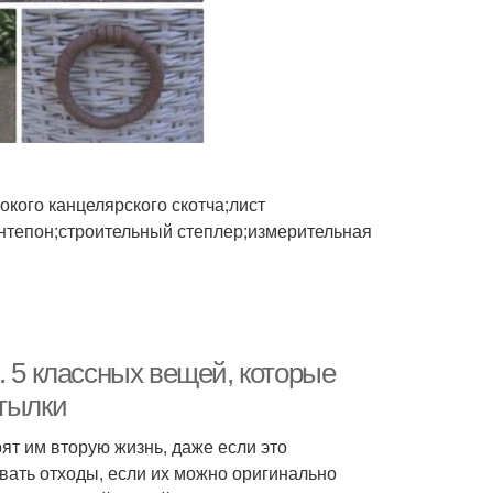
кого канцелярского скотча;лист
нтепон;строительный степлер;измерительная
. 5 классных вещей, которые
утылки
т им вторую жизнь, даже если это
вать отходы, если их можно оригинально