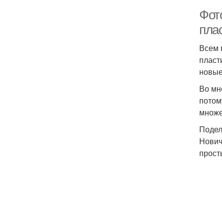
Фот
пла
Всем 
пласт
новые
Во мн
потом
множе
Подел
Нович
прост