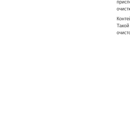
присп
очист
Конте
Такой
очист