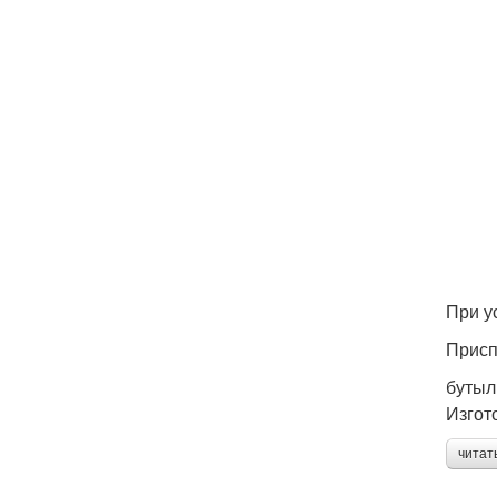
При у
Присп
бутыл
Изгот
читат