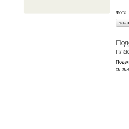
Фото: 
читат
Под
пла
Подел
сырья