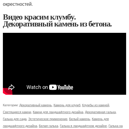
окрестностей.
Видео красим клумбу.
Декоративный камень из бетона.
Категории:
Декоративный камень
,
Камень для клумб
,
Клумбы из камней
,
Светящиеся камни
,
Камни для ландшафтного дизайна
,
Декоративная галька
,
Галька для сада
,
Эстетическое применение
,
Белый камень
,
Камень для
ландшафтного дизайна
,
Белая галька
,
Галька в ландшафтном дизайне
,
Галька на