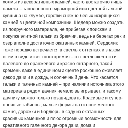
холмы из декоративных камней, часто достаточно лишь
намека – заполненного мраморной или цветной галькой
кувшина на клумбе, горстки снежно-белых искрящихся
камней в цветочной композиции. Шедевр можно создать
из подручного материала, не прибегая к поискам и
покупке элитной гальки из брекчии, ведь на берегах рек и
озер вполне достаточно окатанных камней. Сердолик
тоже нередко встречается в светлых оттенках и знаком
всем в виде известного кремня – от светло-желтого и
палевого до оранжевого и красно-янтарного, такой
кремень даже в единичном акценте роскошно оживляет
декор дачи и в дождь, и солнечный день. Что касается
гальки и галечных камней – при наличии источника этого
материала рядом дачник немало выигрывает, и такому
дачнику можно только позавидовать. Красивые и супер-
прочные габионы, малые формы на основе мелкого
камня, дорожки и бордюры в саду из окатанных
красивых камешков и плюс огромные возможности для
креативного галечного декора дачи, дома и