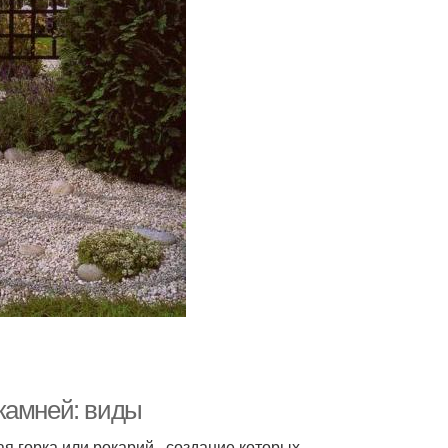
камней: виды
ая горка или рокарий , создание которых