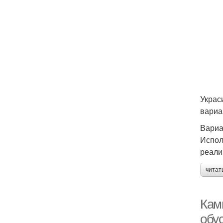
Украс
вариа
Вариа
Испол
реали
читат
Кам
обус