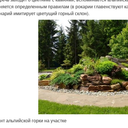
няется определенным правилам (в рокарии главенствуют ка
нарий имитирует цветущий горный склон).
нт альпийской горки на участке