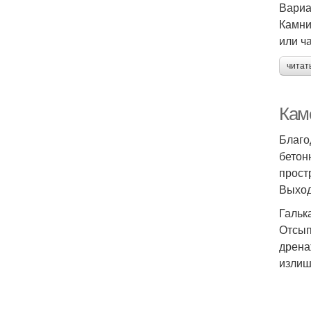
Вариа
Камни
или ч
читат
Кам
Благо
бетон
прост
Выход
Гальк
Отсып
дрена
излиш