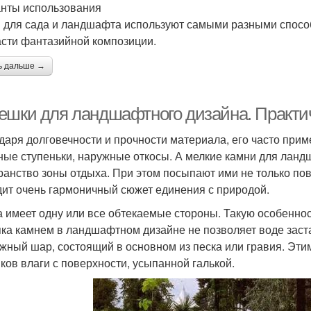
нты использования
 для сада и ландшафта используют самыми разными способ
асти фантазийной композиции.
ь дальше →
ешки для ландшафтного дизайна. Практи
даря долговечности и прочности материала, его часто при
ные ступеньки, наружные откосы. А мелкие камни для ланд
ранство зоны отдыха. При этом посыпают ими не только пове
ит очень гармоничный сюжет единения с природой.
а имеет одну или все обтекаемые стороны. Такую особенно
ка камнем в ландшафтном дизайне не позволяет воде заст
жный шар, состоящий в основном из песка или гравия. Эти
ков влаги с поверхности, усыпанной галькой.