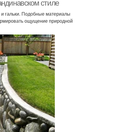
андинавском стиле
б и гальки. Подобные материалы
формировать ощущение природной
оративные камни
Лёгкий камень
Белая галька
Камень из бетона