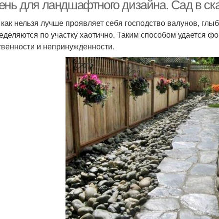
дизайне
ень для ландшафтного дизайна. Сад в ск
 как нельзя лучше проявляет себя господство валунов, глы
еделяются по участку хаотично. Таким способом удается 
Камень в саду
Искусственный камень
Дек
твенности и непринужденности.
Камень для клумб
Клумбы из камней