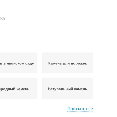
тка
ь в японском саду
Камень для дорожек
иродный камень
Натуральный камень
Показать все
етящиеся камни
Камни для сада