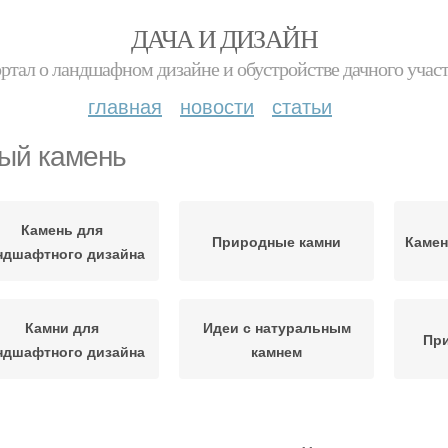
ДАЧА И ДИЗАЙН
ртал о ландшафном дизайне и обустройстве дачного учас
главная
новости
статьи
ый камень
Камень для
Природные камни
Камен
ндшафтного дизайна
Камни для
Идеи с натуральным
Пр
ндшафтного дизайна
камнем
мень в ландшафтном
Декоративный камень
Св