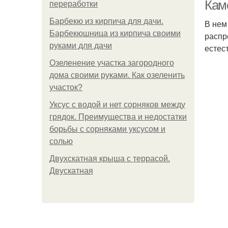
Кам
переработки
Барбекю из кирпича для дачи.
В нем
Барбекюшница из кирпича своими
распр
руками для дачи
естес
Озеленение участка загородного
дома своими руками. Как озеленить
участок?
Уксус с водой и нет сорняков между
грядок. Преимущества и недостатки
борьбы с сорняками уксусом и
солью
Двухскатная крыша с террасой.
Двускатная