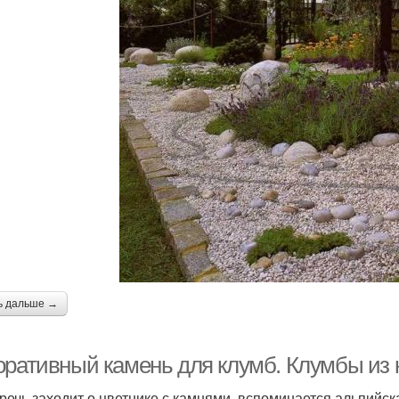
ь дальше →
оративный камень для клумб. Клумбы из 
 речь заходит о цветнике с камнями, вспоминается альпийск