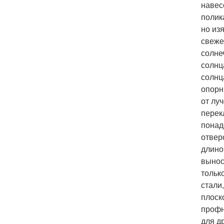
навес
полик
но из
свеже
солне
солнц
солнц
опорн
от лу
перек
понад
отвер
длино
вынос
тольк
стали
плоск
профн
для д