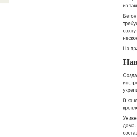
из та
Бетон
требу
сохну
неско
На пр
Нав
Созда
инстр
укреп
В кач
крепл
Униве
дома.
соста