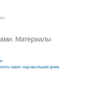
тка
уками. Материалы
ни
делать навес над крыльцом дома