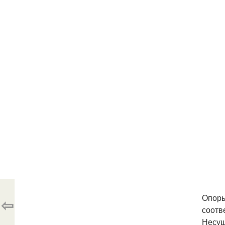
Опоры
⇦
соотв
Несущ