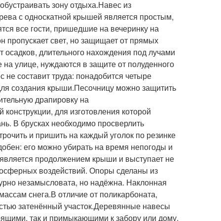
обустраивать зону отдыха.Навес из
рева с односкатной крышей является простым,
тся все гости, пришедшие на вечеринку на
н пропускает свет, но защищает от прямых
т осадков, длительного нахождения под лучами
на улице, нуждаются в защите от полуденного
с не составит труда: понадобится четыре
 для создания крыши.Песочницу можно защитить
нительную драпировку на
 конструкции, для изготовления которой
ань. В брусках необходимо просверлить
строчить и пришить на каждый уголок по резинке
добен: его можно убирать на время непогоды и
 является продолжением крыши и выступает не
мосферных воздействий. Опоры сделаны из
турно незамысловата, но надёжна. Наклонная
массам снега.В отличие от поликарбоната,
остью затенённый участок.Деревянные навесы
оящими, так и примыкающими к забору или дому.