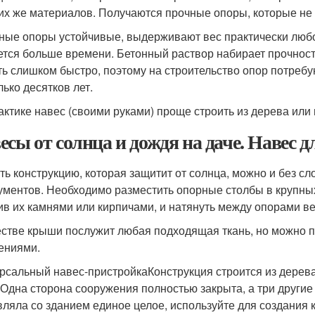
ких же материалов. Получаются прочные опоры, которые н
ные опоры устойчивые, выдерживают вес практически любог
ется больше времени. Бетонный раствор набирает прочност
ть слишком быстро, поэтому на строительство опор потребую
лько десятков лет.
актике навес (своими руками) проще строить из дерева или
есы от солнца и дождя на даче. Навес д
ть конструкцию, которая защитит от солнца, можно и без с
ументов. Необходимо разместить опорные столбы в крупных 
ив их камнями или кирпичами, и натянуть между опорами ве
естве крыши послужит любая подходящая ткань, но можно
ениями.
рсальный навес-пристройкаКонструкция строится из дерева
 Одна сторона сооружения полностью закрыта, а три другие
вляла со зданием единое целое, используйте для создания 