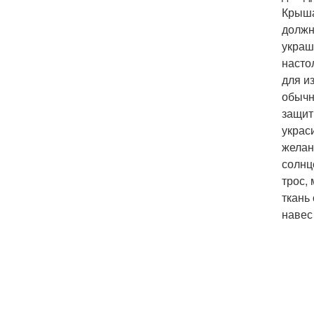
Крыша
должн
украш
насто
для и
обычн
защит
украс
желан
солнц
трос,
ткань
навес