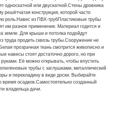
ят односкатной или двускатной.Стены дровника
у решётчатая конструкция, которой часто
кую роль.Навес из ПВХ-трубПластиковые трубы
ят им разное применение. Материал годится и
на земле. Для крыши и потолка подойдут
з труда продеть сквозь трубы.Сооружение не
 Белая прозрачная ткань смотрится живописно и
е навесы стоят достаточно дорого, но при
 руками. Её можно открывать, чтобы впустить
пропиленовые трубы с заглушками, металлический
оры и перекладину в виде доски. Выбирайте
во время осадков.Самостоятельно созданный
сти владельца дачи.