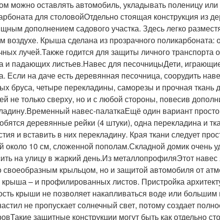
ом можно оставлять автомобиль, укладывать поленицу или 
арбоната для столовойОтдельно стоящая конструкция из де
ящным дополнением садового участка. Здесь легко разместя
м воздухе. Крыша сделана из прозрачного поликарбоната: о
чных лучей.Также годится для защиты личного транспорта о
а и падающих листьев.Навес для песочницыДети, играющие 
а. Если на даче есть деревянная песочница, соорудить наве
ых бруса, четыре перекладины, саморезы и прочная ткань
чей не только сверху, но и с любой стороны, повесив допол
ладину.Временный навес-палаткаЕщё один вариант простой
обятся деревянные рейки (4 штуки), одна перекладина и тк
стия и вставить в них перекладину. Края ткани следует про
й около 10 см, сложенной пополам.Складной домик очень у
ить на улицу в жаркий день.Из металлопрофиляЭтот навес
о своеобразным крыльцом, но и защитой автомобиля от ат
, крыша – и профилированных листов. Пристройка архитек
ость крыши не позволяет накапливаться воде или большим 
астил не пропускает солнечный свет, потому создает полн
ровТакие защитные конструкции могут быть как отдельно ст