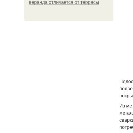
веранда отличается от террасы
Недос
подве
покры
Из ме
метал
сварк
потре