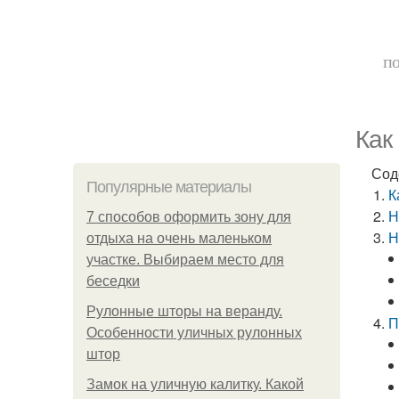
по
Как
Сод
Популярные материалы
К
Н
7 способов оформить зону для
Н
отдыха на очень маленьком
участке. Выбираем место для
беседки
Рулонные шторы на веранду.
П
Особенности уличных рулонных
штор
Замок на уличную калитку. Какой