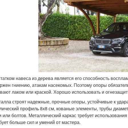
татком навеса из дерева является его способность воспла
ржен гниению, атакам насекомых. Поэтому опоры обязател
вают лаком или краской. Хорошо использовать и огнезащит
талла строят надежные, прочные опоры, устойчивые к удара
лический профиль 8х8 см, кованые элементы, трубы диаме
и или болтов. Металлический каркас требует использования
бует больше сил и умений от мастера.