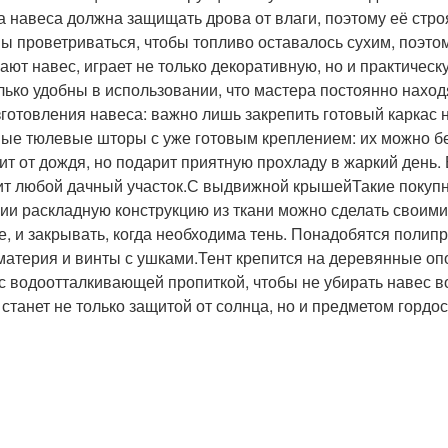
 навеса должна защищать дрова от влаги, поэтому её стро
ы проветриваться, чтобы топливо оставалось сухим, поэтом
ают навес, играет не только декоративную, но и практичес
лько удобны в использовании, что мастера постоянно наход
зготовления навеса: важно лишь закрепить готовый каркас 
ые тюлевые шторы с уже готовым креплением: их можно бе
ит от дождя, но подарит приятную прохладу в жаркий день.
ит любой дачный участок.С выдвижной крышейТакие покупны
ии раскладную конструкцию из ткани можно сделать своими
е, и закрывать, когда необходима тень. Понадобятся поли
 материя и винты с ушками.Тент крепится на деревянные оп
 с водоотталкивающей пропиткой, чтобы не убирать навес 
 станет не только защитой от солнца, но и предметом гордо