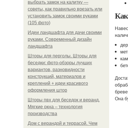
выбрать замок на калитку —
советы, как правильно врезать или
Как
установить замок своими руками
(105 фото)
Навес
Идеи ландшафта для дачи своими
налич
руками. Современный дизайн
дер
ландшафта
мет
Шторы для перголы. Шторы для
кам
беседки: фото-обзоры лучших
бет
вариантов, разновидности
конструкций, материалов и
Доста
креплений + идеи красивого
обраб
оформления штор
бреве
Она б
Шторы пвх для беседок и веранд.
Мягкие окна – технология
производства
Дом с верандой и террасой. Чем