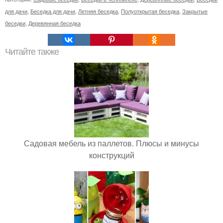
для дачи
,
Беседка для дачи
,
Летняя беседка
,
Полуоткрытая беседка
,
Закрытые
беседки
,
Деревянная беседка
Читайте также
Садовая мебель из паллетов. Плюсы и минусы
конструкций