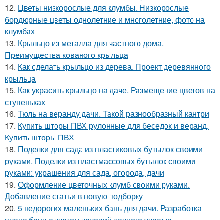
12.
Цветы низкорослые для клумбы. Низкорослые
бордюрные цветы однолетние и многолетние, фото на
клумбах
13.
Крыльцо из металла для частного дома.
Преимущества кованого крыльца
14.
Как сделать крыльцо из дерева. Проект деревянного
крыльца
15.
Как украсить крыльцо на даче. Размещение цветов на
ступеньках
16.
Тюль на веранду дачи. Такой разнообразный кантри
17.
Купить шторы ПВХ рулонные для беседок и веранд.
Купить шторы ПВХ
18.
Поделки для сада из пластиковых бутылок своими
руками. Поделки из пластмассовых бутылок своими
руками: украшения для сада, огорода, дачи
19.
Оформление цветочных клумб своими руками.
Добавление статьи в новую подборку
20.
5 недорогих маленьких бань для дачи. Разработка
плана бани с учетом условий дачного участка