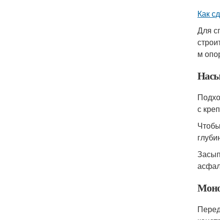
Как с
Для с
строи
м опо
Насы
Подхо
с кре
Чтобы
глуби
Засып
асфал
Моно
Перед