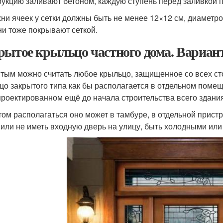
рукцию заливают бетоном, каждую ступень перед заливкой 
ни ячеек у сетки должны быть не менее 12×12 см, диаметро
ни тоже покрывают сеткой.
рытое крыльцо частного дома. Вариа
тым можно считать любое крыльцо, защищенное со всех стор
цо закрытого типа как бы располагается в отдельном помещ
проектированном ещё до начала строительства всего здания
том располагаться оно может в тамбуре, в отдельной прист
 или не иметь входную дверь на улицу, быть холодными ил