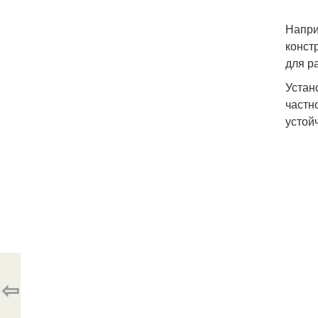
Напри
конст
для р
Устан
частн
устой
⇦