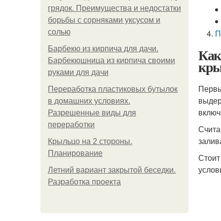
грядок. Преимущества и недостатки
борьбы с сорняками уксусом и
солью
П
Барбекю из кирпича для дачи.
Как
Барбекюшница из кирпича своими
кры
руками для дачи
Первы
Переработка пластиковых бутылок
выдер
в домашних условиях.
включ
Разрешенные виды для
переработки
Счита
залив
Крыльцо на 2 стороны.
Планирование
Стоит
услов
Летний вариант закрытой беседки.
Разработка проекта