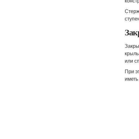
конст
Стерж
ступе
Зак
Закры
крыль
или с
При э
иметь