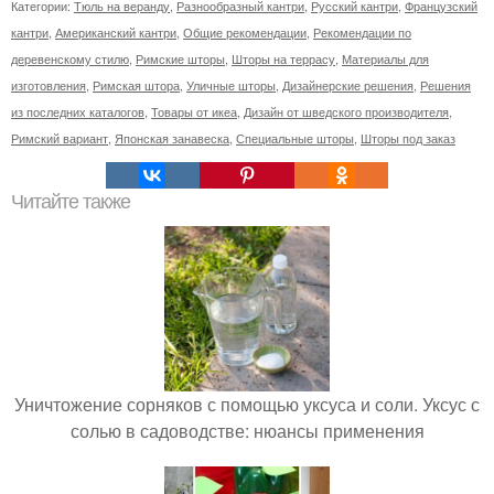
Категории:
Тюль на веранду
,
Разнообразный кантри
,
Русский кантри
,
Французский
кантри
,
Американский кантри
,
Общие рекомендации
,
Рекомендации по
деревенскому стилю
,
Римские шторы
,
Шторы на террасу
,
Материалы для
изготовления
,
Римская штора
,
Уличные шторы
,
Дизайнерские решения
,
Решения
из последних каталогов
,
Товары от икеа
,
Дизайн от шведского производителя
,
Римский вариант
,
Японская занавеска
,
Специальные шторы
,
Шторы под заказ
Читайте также
Уничтожение сорняков с помощью уксуса и соли. Уксус с
солью в садоводстве: нюансы применения