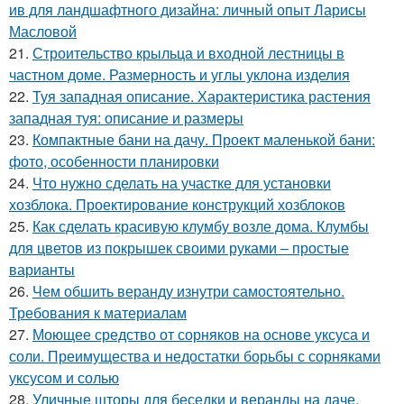
ив для ландшафтного дизайна: личный опыт Ларисы
Масловой
21.
Строительство крыльца и входной лестницы в
частном доме. Размерность и углы уклона изделия
22.
Туя западная описание. Характеристика растения
западная туя: описание и размеры
23.
Компактные бани на дачу. Проект маленькой бани:
фото, особенности планировки
24.
Что нужно сделать на участке для установки
хозблока. Проектирование конструкций хозблоков
25.
Как сделать красивую клумбу возле дома. Клумбы
для цветов из покрышек своими руками – простые
варианты
26.
Чем обшить веранду изнутри самостоятельно.
Требования к материалам
27.
Моющее средство от сорняков на основе уксуса и
соли. Преимущества и недостатки борьбы с сорняками
уксусом и солью
28.
Уличные шторы для беседки и веранды на даче.