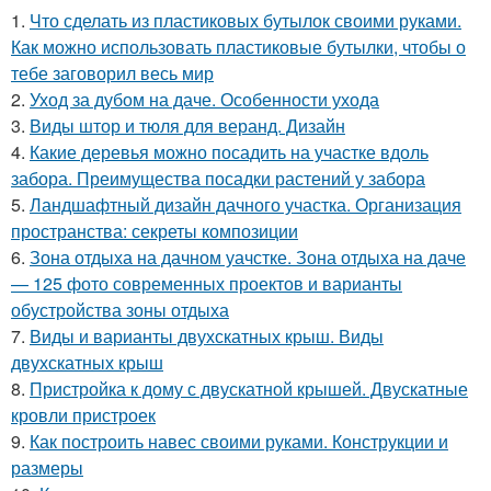
1.
Что сделать из пластиковых бутылок своими руками.
Как можно использовать пластиковые бутылки, чтобы о
тебе заговорил весь мир
2.
Уход за дубом на даче. Особенности ухода
3.
Виды штор и тюля для веранд. Дизайн
4.
Какие деревья можно посадить на участке вдоль
забора. Преимущества посадки растений у забора
5.
Ландшафтный дизайн дачного участка. Организация
пространства: секреты композиции
6.
Зона отдыха на дачном уачстке. Зона отдыха на даче
— 125 фото современных проектов и варианты
обустройства зоны отдыха
7.
Виды и варианты двухскатных крыш. Виды
двухскатных крыш
8.
Пристройка к дому с двускатной крышей. Двускатные
кровли пристроек
9.
Как построить навес своими руками. Конструкции и
размеры