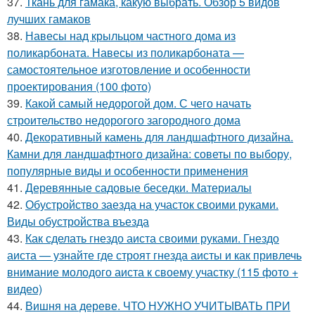
37.
Ткань для гамака, какую выбрать. Обзор 5 видов
лучших гамаков
38.
Навесы над крыльцом частного дома из
поликарбоната. Навесы из поликарбоната —
самостоятельное изготовление и особенности
проектирования (100 фото)
39.
Какой самый недорогой дом. С чего начать
строительство недорогого загородного дома
40.
Декоративный камень для ландшафтного дизайна.
Камни для ландшафтного дизайна: советы по выбору,
популярные виды и особенности применения
41.
Деревянные садовые беседки. Материалы
42.
Обустройство заезда на участок своими руками.
Виды обустройства въезда
43.
Как сделать гнездо аиста своими руками. Гнездо
аиста — узнайте где строят гнезда аисты и как привлечь
внимание молодого аиста к своему участку (115 фото +
видео)
44.
Вишня на дереве. ЧТО НУЖНО УЧИТЫВАТЬ ПРИ