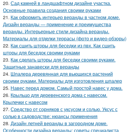
20.
Сад камней в ландшафтном дизайне участка.
Основные правила создания своими руками
21.
Как оформить интерьер веранды в частном доме.
Дизайн веранды — применение и преимущества
веранды. Интерьерные стили дизайна веранды.
Материалы для отделки террасы (фото и видео-обзоры)
22.
Как сшить шторы для беседки из пвх. Как сшить
шторы для беседок своими руками
23.
Как сделать шторы для беседки своими руками.
Защитные занавески для веранды
24.
Шпалера деревянная для вьющихся растений
своими руками. Материалы для изготовления шпалер
25.
Навес перед домом. Самый простой навес у дома.
26.
Крыльцо для деревенского дома с навесом.
Крылечки с навесом
27.
Средство от сорняков с уксусом и солью. Уксус с
солью в садоводстве: нюансы применения
28.
Дизайн летней веранды в загородном доме.
Особенности дизайна веранды: советы специалиста