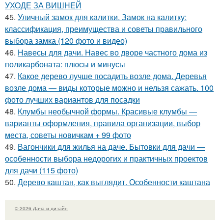
УХОДЕ ЗА ВИШНЕЙ
45.
Уличный замок для калитки. Замок на калитку:
классификация, преимущества и советы правильного
выбора замка (120 фото и видео)
46.
Навесы для дачи. Навес во дворе частного дома из
поликарбоната: плюсы и минусы
47.
Какое дерево лучше посадить возле дома. Деревья
возле дома — виды которые можно и нельзя сажать. 100
фото лучших вариантов для посадки
48.
Клумбы необычной формы. Красивые клумбы —
варианты оформления, правила организации, выбор
места, советы новичкам + 99 фото
49.
Вагончики для жилья на даче. Бытовки для дачи —
особенности выбора недорогих и практичных проектов
для дачи (115 фото)
50.
Дерево каштан, как выглядит. Особенности каштана
© 2026 Дача и дизайн