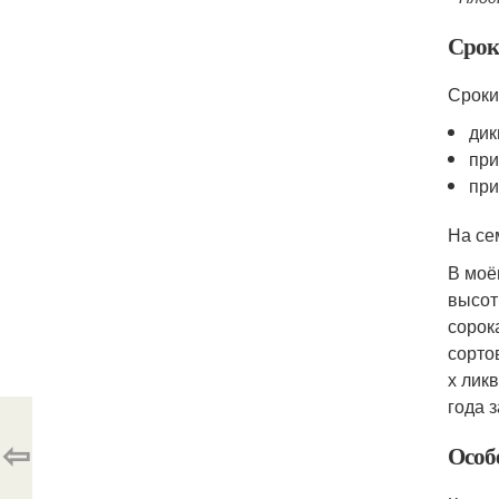
Срок
Сроки
дик
при
при
На се
В моё
высот
сорок
сорто
х лик
года 
⇦
Особ