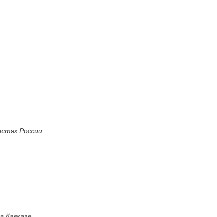
астях России
а Кавказе