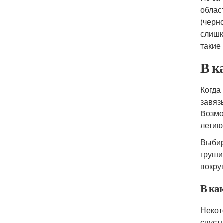
облас
(черн
слишк
такие
В к
Когда
завяз
Возмо
летию
Выбир
груши
вокру
В ка
Некот
спуст