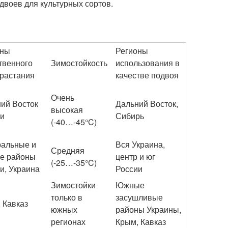
двоев для культурных сортов.
оны
Регионы
твенного
Зимостойкость
использования в
растания
качестве подвоя
Очень
ий Восток
Дальний Восток,
высокая
ии
Сибирь
(-40…-45°C)
ральные и
Вся Украина,
Средняя
е районы
центр и юг
(-25…-35°C)
и, Украина
России
Зимостойки
Южные
только в
засушливые
 Кавказ
южных
районы Украины,
регионах
Крым, Кавказ