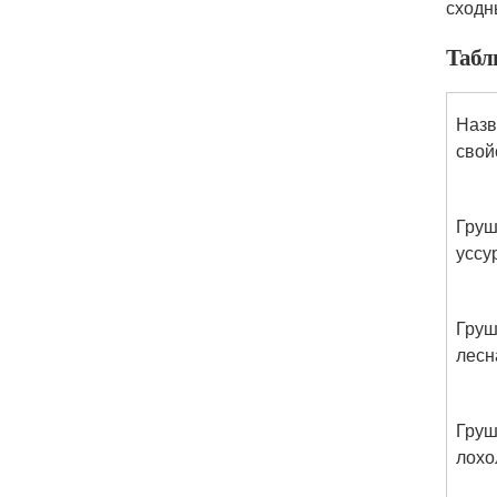
сходн
Табл
Назв
свой
Гру
уссу
Гру
лесн
Гру
лохо