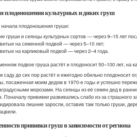
и плодоношения культурных и диких груш
 начала плодоношения груши:
ие груши и сеянцы культурных сортов — через 9–15 лет пос
витые на семенной подвой — через 5–10 лет;
витые на карликовый подвой — через 2–4 года.
менном подвое груша растёт и плодоносит 50–100 лет, на к
м саду до сих пор растёт и ежегодно обильно плодоносит 
ы, посаженная моим дедом в 1970-е годы и успешно пережи
аградусными морозами. На сеянцы из её семян дед в ранни
в. Поначалу прививки развивались слабо из-за страшного за
видировала лишние заросли, оставив там только груши, дер
зацвели.
енности прививки груш в зависимости от региона