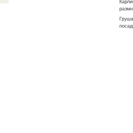
Карли
размн
Груша
посад