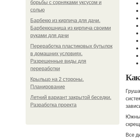
борьбы с сорняками уксусом и
солью
Барбекю из кирпича для дачи.
Барбекюшница из кирпича своими
руками для дачи
Переработка пластиковых бутылок
в домашних условиях.
Разрешенные виды для
переработки
Как
Крыльцо на 2 стороны.
Планирование
Груша
Летний вариант закрытой беседки.
систе
Разработка проекта
завис
Южные
скрещ
Все д