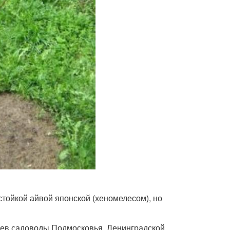
тойкой айвой японской (хеномелесом), но
оев садоводы Подмосковья, Ленинградской