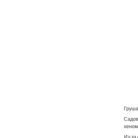
Груша
Садов
хеном
Из-за