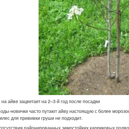
 на айве зацветает на 2–3-й год после посадки
оды-новички часто путают айву настоящую с более морозос
елес для прививки груши не подходит.
 отсутствия районированных зимостойких карликовых подв