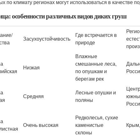
ых по климату регионах могут использоваться в качестве по
ица: особенности различных видов диких груш
Реги
ание/
Где встречается в
Засухоустойчивость
естес
ства
природе
произ
Влажные
ша
смешанные леса,
Дальн
Низкая
рийская
по опушкам и
Росс
берегам рек
Цент
ша
Лесные опушки и
Средняя
южны
ая
поляны
Росси
Редколесья, сухие
ша
Очень высокая
каменистые
Крым,
листная
склоны