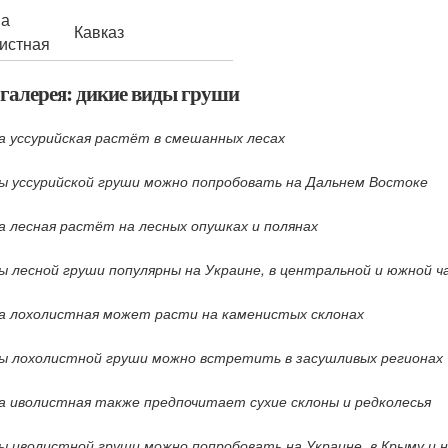
ша
Кавказ
истная
галерея: дикие виды груши
а уссурийская растёт в смешанных лесах
ы уссурийской груши можно попробовать на Дальнем Востоке
а лесная растёт на лесных опушках и полянах
ы лесной груши популярны на Украине, в центральной и южной ч
а лохолистная может расти на каменистых склонах
ы лохолистной груши можно встретить в засушливых регионах
а иволистная также предпочитает сухие склоны и редколесья
ы иволистной груши можно попробовать на Украине, в Крыму и н