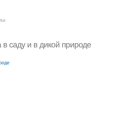
тка
а в саду и в дикой природе
ироде