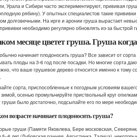
ти, Урала и Сибири часто экспериментируют, прививая груш
оплодную рябину). У опытных специалистов такие прививки 
ом долговечными. На ирге и аронии груша вырастает невыс
 прививки необходимо регулярно обновлять из-за быстрой г
аком месяце цветет груша. Груша когда
 обычно начинает плодоносить груша? Все зависит от сорт
ывать плоды на 3-6 год после посадки. Но многие сорта дают
жно, что ваше грушевое дерево относится именно к тому сор
.
айте сорта, приспособленные к погодным условиям вашег
 зимой, осенью промульчируйте приствольный круг опилкам
г груши было достаточно, подсыпайте его по мере необходи
ком возрасте начинает плодоносить груша?
орые груши (Памяти Яковлева, Бере московская, Северянка
я 5–6 лет (Дубовская ранняя, Августинка, Талица), некоторы