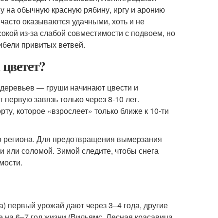
у на обычную красную рябину, иргу и аронию
часто оказываются удачными, хоть и не
окой из-за слабой совместимости с подвоем, но
ибели привитых ветвей.
 цветет?
а деревьев — груши начинают цвести и
 первую завязь только через 8-10 лет.
ту, которое «взрослеет» только ближе к 10-ти
о региона. Для предотвращения вымерзания
и или соломой. Зимой следите, чтобы снега
мости.
) первый урожай дают через 3–4 года, другие
е на 6–7 год жизни (Вильямс, Лесная красавица,