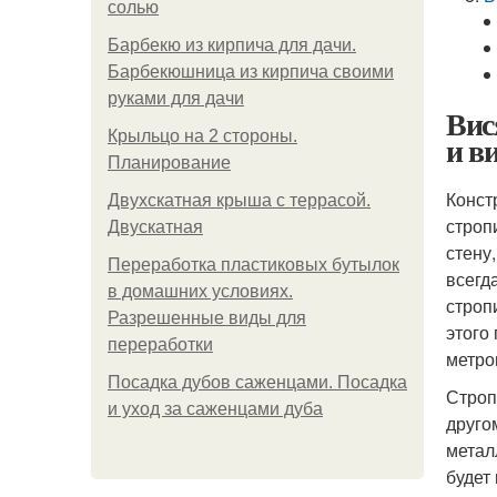
солью
Барбекю из кирпича для дачи.
Барбекюшница из кирпича своими
руками для дачи
Вис
Крыльцо на 2 стороны.
и в
Планирование
Конст
Двухскатная крыша с террасой.
строп
Двускатная
стену
Переработка пластиковых бутылок
всегд
в домашних условиях.
строп
Разрешенные виды для
этого
переработки
метро
Посадка дубов саженцами. Посадка
Строп
и уход за саженцами дуба
друго
метал
будет