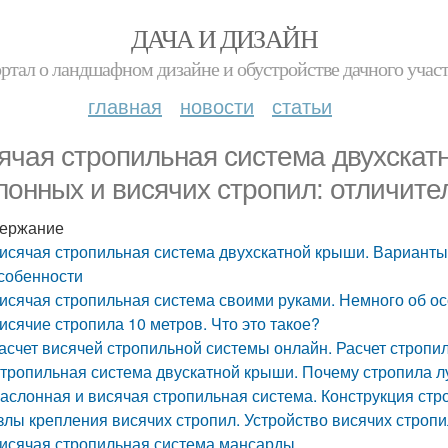
ДАЧА И ДИЗАЙН
ртал о ландшафном дизайне и обустройстве дачного учас
главная
новости
статьи
ячая стропильная система двухскат
лонных и висячих стропил: отличит
ержание
исячая стропильная система двухскатной крыши. Варианты
собенности
исячая стропильная система своими руками. Немного об о
исячие стропила 10 метров. Что это такое?
асчет висячей стропильной системы онлайн. Расчет стропи
тропильная система двускатной крыши. Почему стропила л
аслонная и висячая стропильная система. Конструкция ст
злы крепления висячих стропил. Устройство висячих строп
исячая стропильная система мансарды.