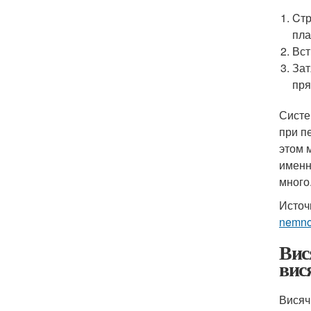
Cтр
пла
Вст
Зат
пря
Систе
при п
этом 
именн
много
Источ
nemno
Вис
вис
Висяч