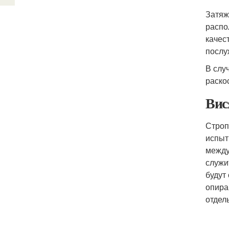
Затяж
распо
качес
послу
В слу
раско
Вис
Строп
испыт
между
служи
будут
опира
отдел