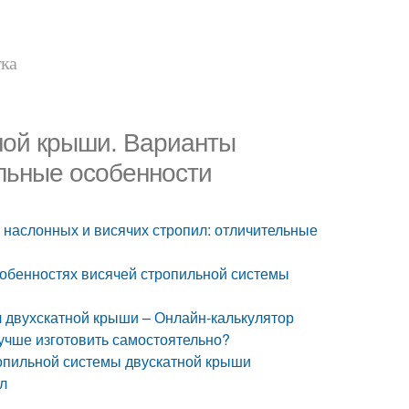
тка
ной крыши. Варианты
ельные особенности
 наслонных и висячих стропил: отличительные
собенностях висячей стропильной системы
л двухскатной крыши – Онлайн-калькулятор
учше изготовить самостоятельно?
ропильной системы двускатной крыши
ил