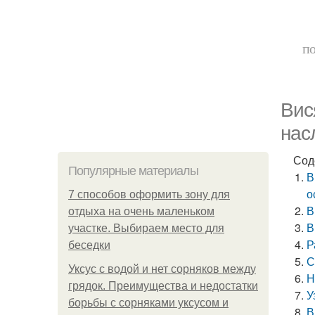
по
Вис
нас
Сод
Популярные материалы
В
о
7 способов оформить зону для
В
отдыха на очень маленьком
В
участке. Выбираем место для
Р
беседки
С
Уксус с водой и нет сорняков между
Н
грядок. Преимущества и недостатки
У
борьбы с сорняками уксусом и
В