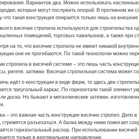
тирования. Вариантов два. Можно использовать наслонные с
ородки, которые могут послужить опорой. В противном же 
у что такая конструкция опирается только лишь на внешние
всего висячие стропила используются для строительства о
шленных помещений, торговых павильонов, а также при ст
тря на то, что висячие стропила не имеют никакой внутрен
рукции они не прогибаются. По такой технологии можно пер
ми стропила в висячей системе – это лишь часть конструкци
сы, ригеля, затяжки. Висячая стропильная система может со
речь идёт о конструкции в виде ферм, то здесь две стропил
ается треугольный каркас. По горизонтали такой элемент у
или доска. Но бывают и металлические затяжки, изготовле
и.
ка – это важная часть конструкции висячих стропил. Дело в 
, стремятся разъехаться. А балка между ними помогает сох
аётся горизонтальный распор. При использовании висячей
вается только в вертикальном направлении.