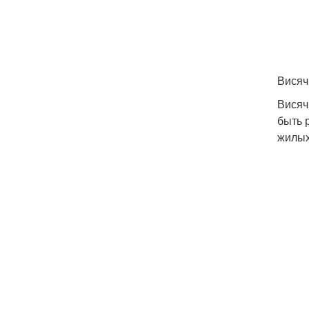
Висяч
Висяч
быть 
жилых