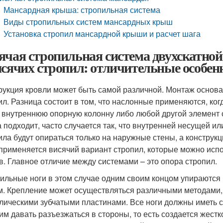
Мансардная крыша: стропильная система
Виды стропильных систем мансардных крыш
Установка стропил мансардной крыши и расчет шага
ячая стропильная система двухскатн
исячих стропил: отличительные особен
рукция кровли может быть самой различной. Монтаж основа
ил. Разница состоит в том, что наслонные применяются, ко
, внутреннюю опорную колонну либо любой другой элемент 
а подходит, часто случается так, что внутренней несущей ил
ила будут опираться только на наружные стены, а конструкц
 применяется висячий вариант стропил, которые можно испо
в. Главное отличие между системами – это опора стропил.
ильные ноги в этом случае одним своим концом упираются в
м. Крепление может осуществляться различными методами, 
лическими зубчатыми пластинами. Все ноги должны иметь 
 им давать разъезжаться в стороны, то есть создается жест