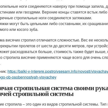
опильные ноги соединяются наверху при помощи запила, 
стинами или гвоздями. Верхние концы ставятся встык либо 
речные стропильные ноги соединяются затяжками.
яжки могут быть цельными либо составными, их сращивани
мого или косого зуба.
ма висячих стропил отличается сложностью. Вес ее нескол
ерекрытии пролетов от шести до десяти метров, при устро
может расходоваться больше, стоимость также будет выше, н
о стропила висячие применяются чаще всего для очень сло
.
ник:
https://balki-v-interere.postroivsesam.info/novosti/visyach
go-ob-osobennostyah-visyachey
ячая стропильная система своими рука
ячей стропильной системы
ие стропила – это один из видов стропильной системы. Тип