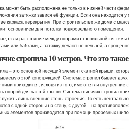
ка может быть расположена не только в нижней части фермы
ложения затяжки завися её функции. Если она находится у 
тве каркаса перекрытия. При строительстве же дома с манс
жит основанием для потолка подкровельного помещения.
чае, если расстояние между опорами стропильной системы 
сами или бабками, а затяжку делают не цельной, а срощенно
ячие стропила 10 метров. Что это такое
ила – это основной несущий элемент скатной крыши, котор
ываемую этой конструкцией. Система стропил бывает двух 
 ними приходится, исходя из того, имеются ли внутренние 
ть опорой для частей крыши. Система висячих стропил приме
 служить лишь внешние стены строения. То есть центрально
ются с одной стороны на стену, с другой – на противополо
ьных элементов производится при помощи прорезных шипов,