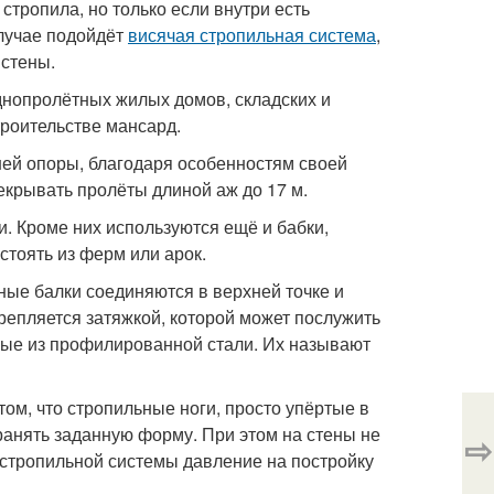
тропила, но только если внутри есть
случае подойдёт
висячая стропильная система
,
 стены.
днопролётных жилых домов, складских и
роительстве мансард.
ней опоры, благодаря особенностям своей
екрывать пролёты длиной аж до 17 м.
и. Кроме них используются ещё и бабки,
стоять из ферм или арок.
ьные балки соединяются в верхней точке и
крепляется затяжкой, которой может послужить
нные из профилированной стали. Их называют
том, что стропильные ноги, просто упёртые в
ранять заданную форму. При этом на стены не
⇨
 стропильной системы давление на постройку