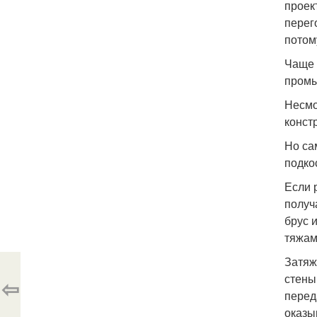
проек
перег
потом
Чаще 
промы
Несмо
конст
Но са
подко
Если 
получ
брус 
тяжам
Затяж
стены
⇦
перед
оказы