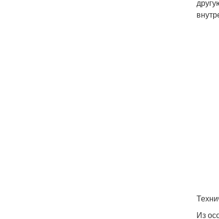
другу
внутр
Техни
Из ос