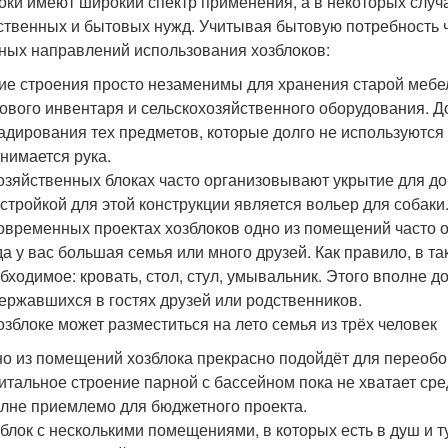
оки имеют широкий спектр применения, а в некоторых слу
ственных и бытовых нужд. Учитывая бытовую потребность ч
ных направлений использования хозблоков:
ие строения просто незаменимы для хранения старой мебе
ового инвентаря и сельскохозяйственного оборудования. Д
адирования тех предметов, которые долго не используются 
нимается рука.
озяйственных блоках часто организовывают укрытие для д
стройкой для этой конструкции является вольер для собаки
овременных проектах хозблоков одно из помещений часто о
да у вас большая семья или много друзей. Как правило, в 
бходимое: кровать, стол, стул, умывальник. Этого вполне 
ержавшихся в гостях друзей или родственников.
озблоке может разместиться на лето семья из трёх человек
о из помещений хозблока прекрасно подойдёт для переобо
итальное строение парной с бассейном пока не хватает сре
лне приемлемо для бюджетного проекта.
блок с несколькими помещениями, в которых есть в душ и 