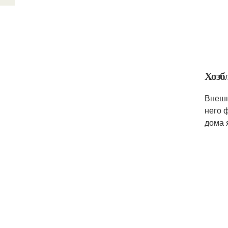
Хозб
Внешн
него 
дома 