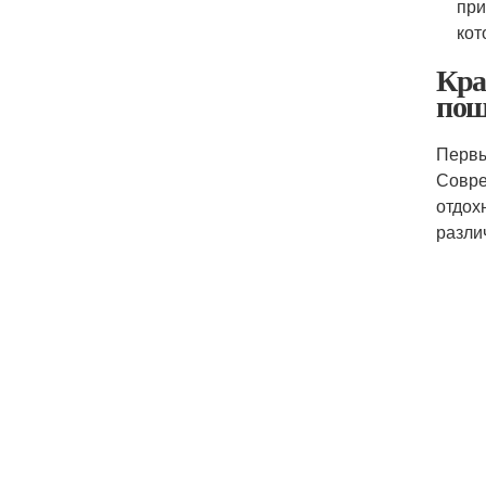
при
кот
Кра
пош
Первы
Совре
отдох
разли