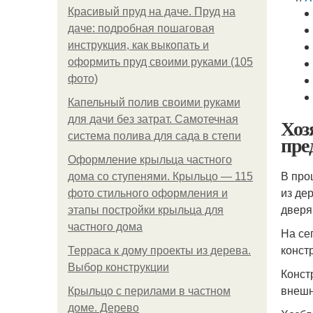
Красивый пруд на даче. Пруд на
даче: подробная пошаговая
инструкция, как выкопать и
оформить пруд своими руками (105
фото)
Капельный полив своими руками
для дачи без затрат. Самотечная
Хоз
система полива для сада в степи
пре
Оформление крыльца частного
В про
дома со ступенями. Крыльцо — 115
из де
фото стильного оформления и
дверя
этапы постройки крыльца для
частного дома
На се
конст
Терраса к дому проекты из дерева.
Выбор конструкции
Конст
внешн
Крыльцо с перилами в частном
доме. Дерево