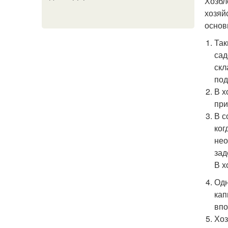
Хозбл
хозяй
основ
Так
сад
скл
под
В х
при
В с
ког
нео
зад
В х
Одн
кап
впо
Хоз