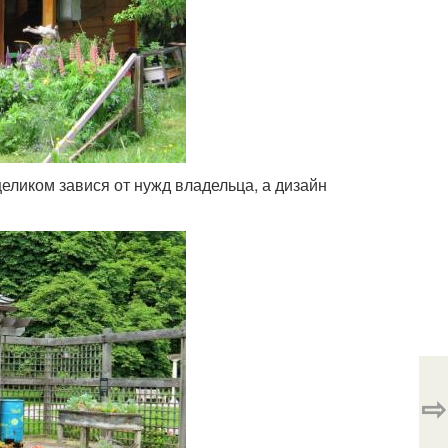
еликом завися от нужд владельца, а дизайн
⇨