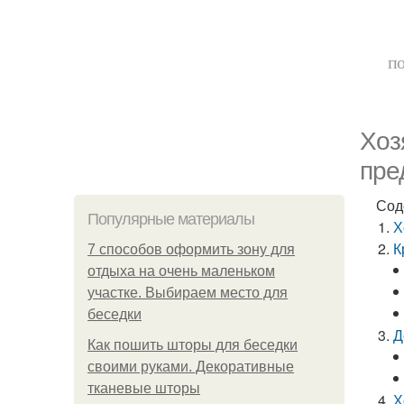
по
Хоз
пре
Сод
Популярные материалы
Х
К
7 способов оформить зону для
отдыха на очень маленьком
участке. Выбираем место для
беседки
Д
Как пошить шторы для беседки
своими руками. Декоративные
тканевые шторы
Х