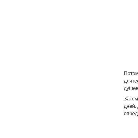
Потом
длите
душев
Затем
дней.
опред