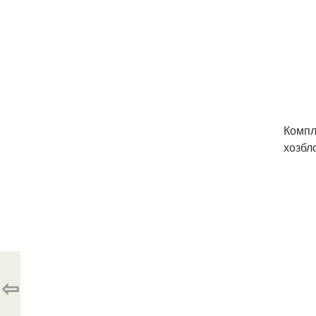
Компл
хозбл
⇦