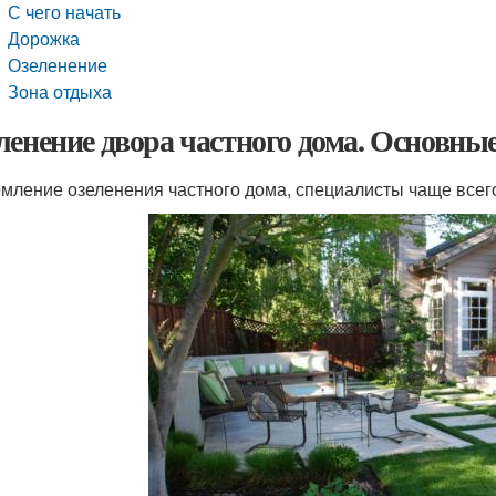
С чего начать
Дорожка
Озеленение
Зона отдыха
ленение двора частного дома. Основн
ление озеленения частного дома, специалисты чаще всего,