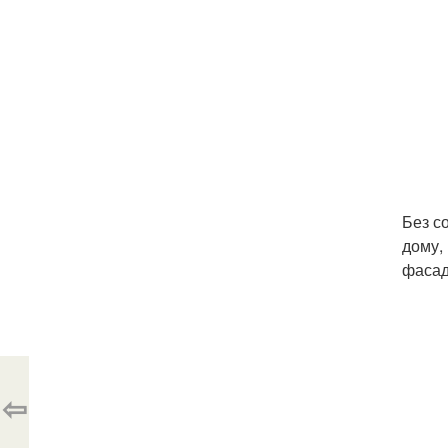
Без с
дому,
фасад
⇦