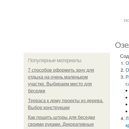
по
Озе
Сод
Популярные материалы
О
О
7 способов оформить зону для
Р
отдыха на очень маленьком
с
участке. Выбираем место для
беседки
Терраса к дому проекты из дерева.
Выбор конструкции
Как пошить шторы для беседки
Л
своими руками. Декоративные
к