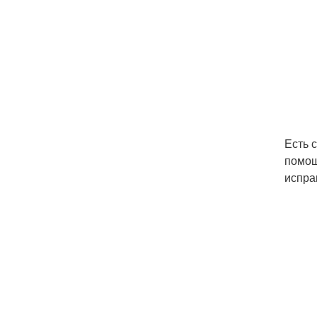
Есть 
помощ
испра