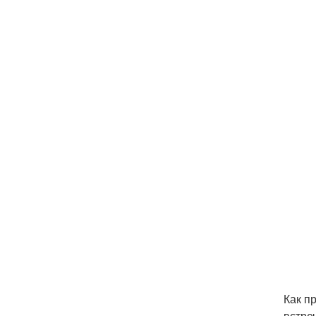
Как п
встре