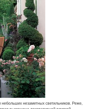
 небольших незаметных светильников. Реже,
торая вымощена декоративной плиткой.