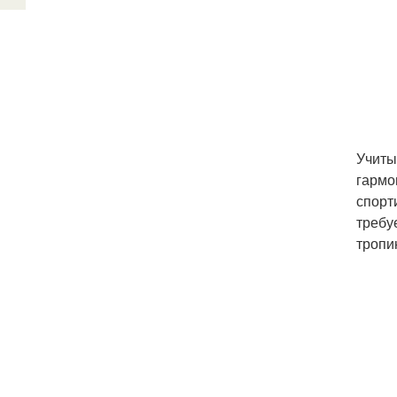
Учиты
гармо
спорт
требу
тропи