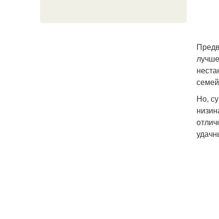
Предв
лучше
неста
семей
Но, с
низин
отлич
удачн