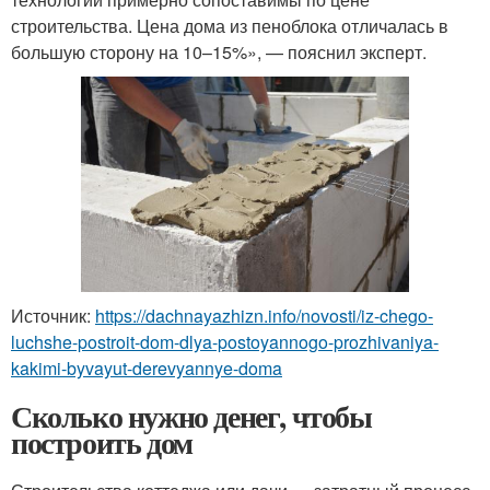
строительства. Цена дома из пеноблока отличалась в
большую сторону на 10–15%», — пояснил эксперт.
Источник:
https://dachnayazhizn.info/novosti/iz-chego-
luchshe-postroit-dom-dlya-postoyannogo-prozhivaniya-
kakimi-byvayut-derevyannye-doma
Сколько нужно денег, чтобы
построить дом