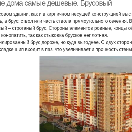
ие дома самые дешевые. Брусовый
совом здании, как и в кирпичном несущей конструкцией выс
ь, а брус: ствол или часть ствола прямоугольного сечения
ый – строганый брус. Стороны элементов ровные, концы об
 конопатить, так как стыковка брусков неплотная.
лированный брус дороже, но куда выгоднее. С двух сторон
кладке шип входит в паз, что увеличивает и прочность стен