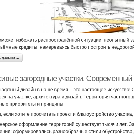
оможет избежать распространённой ситуации: неопытный заст
ъёмные кредиты, намереваясь быстро построить недорогой 
ь дальше →
сивые загородные участки. Современный
афтный дизайн в наше время – это настоящее искусство! 
оек на участке, архитектура и дизайн. Территория частного 
ные приоритеты и принципы.
и, если хотите просчитать проект и благоустройство участка
нерское оформление территорий существует тысячи лет. З
ения: сформировались разнообразные стили обустройства