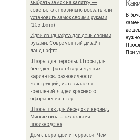
Как
выбрать замок на калитку —
советы, как правильно врезать или
В бру
установить замок своими руками
камен
(105 фото)
дешев
Идеи ландшафта для дачи своими
нужно
руками. Современный дизайн
Профи
ландшафта
При у
Шторы для перголы. Шторы для
беседки: фото-обзоры лучших
вариантов, разновидности
конструкций, материалов и
креплений + идеи красивого
оформления штор
Шторы пвх для беседок и веранд.
Мягкие окна – технология
производства
Дом с верандой и террасой. Чем