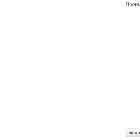
Преим
читат