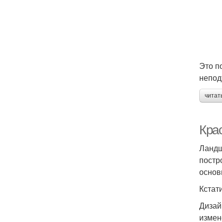
Это п
непод
читат
Кра
Ландш
постр
основ
Кстат
Дизай
измен