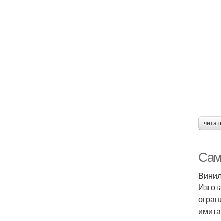
читат
Сам
Винил
Изгот
огран
имита