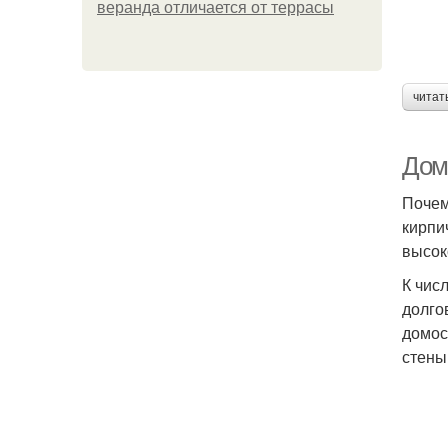
веранда отличается от террасы
читат
Дом
Почем
кирпи
высок
К чис
долго
домос
стены