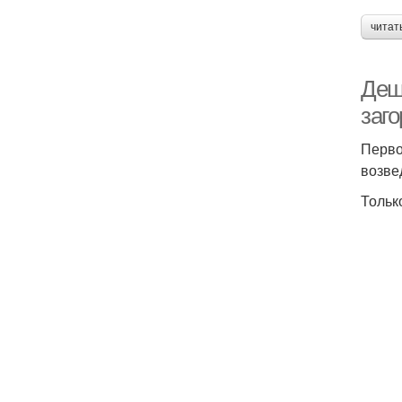
читат
Деш
заг
Перво
возве
Тольк