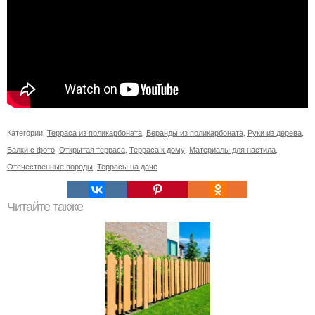
Категории:
Терраса из поликарбоната
,
Веранды из поликарбоната
,
Руки из дерева
,
Балки с фото
,
Открытая терраса
,
Терраса к дому
,
Материалы для настила
,
Отечественные породы
,
Террасы на даче
Читайте также