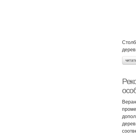
Столб
дерев
читат
Рек
осо
Веран
проме
допол
дерев
соотв