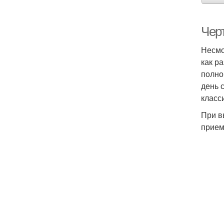
Черт
Несмо
как р
полно
день 
класс
При в
прием