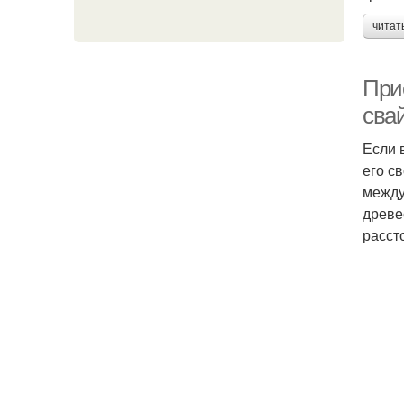
читат
При
сва
Если 
его с
между
древе
расст