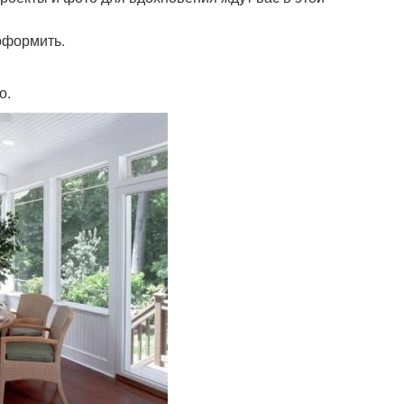
 оформить.
о.