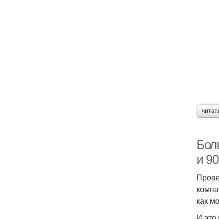
читат
Бол
и 9
Прове
компа
как м
И это