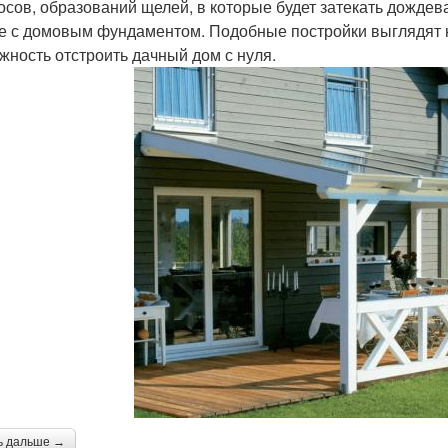
осов, образований щелей, в которые будет затекать дождев
е с домовым фундаментом. Подобные постройки выглядят н
жность отстроить дачный дом с нуля.
ь дальше →