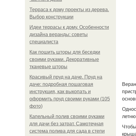
Терраса к дому проекты из дерева.
Выбор конструкции
Идеи террасы к дому. Особенности
дизайна веранды: советы
специалиста
Как пошить шторы для беседки
своими руками. Декоративные
тканевые шторы
Красивый пруд на даче. Пруд на
Веран
даче: подробная пошаговая
прист
инструкция, как выкопать и
основ
оформить пруд своими руками (105
фото)
Однос
летню
Капельный полив своими руками
для дачи без затрат. Самотечная
Чтобы
система полива для сада в степи
крыша