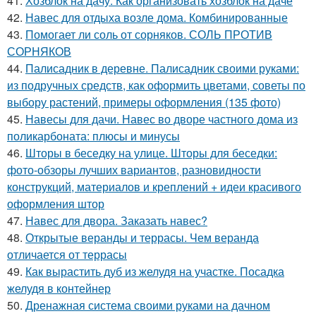
41.
Хозблок на дачу. Как организовать хозблок на даче
42.
Навес для отдыха возле дома. Комбинированные
43.
Помогает ли соль от сорняков. СОЛЬ ПРОТИВ
СОРНЯКОВ
44.
Палисадник в деревне. Палисадник своими руками:
из подручных средств, как оформить цветами, советы по
выбору растений, примеры оформления (135 фото)
45.
Навесы для дачи. Навес во дворе частного дома из
поликарбоната: плюсы и минусы
46.
Шторы в беседку на улице. Шторы для беседки:
фото-обзоры лучших вариантов, разновидности
конструкций, материалов и креплений + идеи красивого
оформления штор
47.
Навес для двора. Заказать навес?
48.
Открытые веранды и террасы. Чем веранда
отличается от террасы
49.
Как вырастить дуб из желудя на участке. Посадка
желудя в контейнер
50.
Дренажная система своими руками на дачном