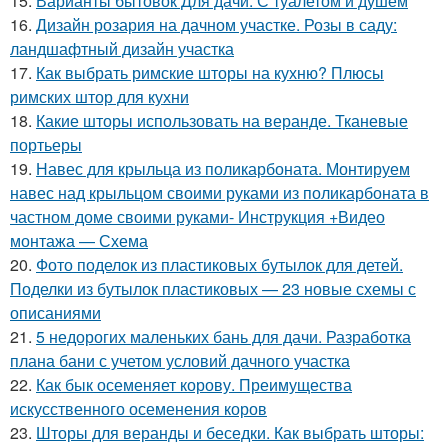
15.
Варианты бытовок Для дачи. С туалетом и душем
16.
Дизайн розария на дачном участке. Розы в саду:
ландшафтный дизайн участка
17.
Как выбрать римские шторы на кухню? Плюсы
римских штор для кухни
18.
Какие шторы использовать на веранде. Тканевые
портьеры
19.
Навес для крыльца из поликарбоната. Монтируем
навес над крыльцом своими руками из поликарбоната в
частном доме своими руками- Инструкция +Видео
монтажа — Схема
20.
Фото поделок из пластиковых бутылок для детей.
Поделки из бутылок пластиковых — 23 новые схемы с
описаниями
21.
5 недорогих маленьких бань для дачи. Разработка
плана бани с учетом условий дачного участка
22.
Как бык осеменяет корову. Преимущества
искусственного осеменения коров
23.
Шторы для веранды и беседки. Как выбрать шторы: