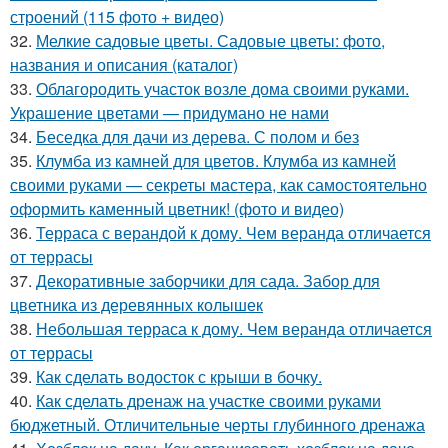
строений (115 фото + видео)
32.
Мелкие садовые цветы. Садовые цветы: фото,
названия и описания (каталог)
33.
Облагородить участок возле дома своими руками.
Украшение цветами — придумано не нами
34.
Беседка для дачи из дерева. С полом и без
35.
Клумба из камней для цветов. Клумба из камней
своими руками — секреты мастера, как самостоятельно
оформить каменный цветник! (фото и видео)
36.
Терраса с верандой к дому. Чем веранда отличается
от террасы
37.
Декоративные заборчики для сада. Забор для
цветника из деревянных колышек
38.
Небольшая терраса к дому. Чем веранда отличается
от террасы
39.
Как сделать водосток с крыши в бочку.
40.
Как сделать дренаж на участке своими руками
бюджетный. Отличительные черты глубинного дренажа