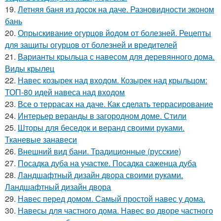
19.
Летняя баня из досок на даче. Разновидности эконом
бань
20.
Опрыскивание огурцов йодом от болезней. Рецепты
для защиты огурцов от болезней и вредителей
21.
Варианты крыльца с навесом для деревянного дома.
Виды крылец
22.
Навес козырек над входом. Козырек над крыльцом:
ТОП-80 идей навеса над входом
23.
Все о террасах на даче. Как сделать террасирование
24.
Интерьер веранды в загородном доме. Стили
25.
Шторы для беседок и веранд своими руками.
Тканевые занавеси
26.
Внешний вид бани. Традиционные (русские)
27.
Посадка дуба на участке. Посадка саженца дуба
28.
Ландшафтный дизайн двора своими руками.
Ландшафтный дизайн двора
29.
Навес перед домом. Самый простой навес у дома.
30.
Навесы для частного дома. Навес во дворе частного