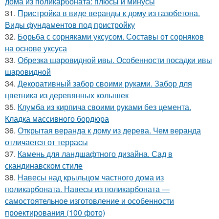
дома из поликарбоната: плюсы и минусы
31.
Пристройка в виде веранды к дому из газобетона.
Виды фундаментов под пристройку
32.
Борьба с сорняками уксусом. Составы от сорняков
на основе уксуса
33.
Обрезка шаровидной ивы. Особенности посадки ивы
шаровидной
34.
Декоративный забор своими руками. Забор для
цветника из деревянных колышек
35.
Клумба из кирпича своими руками без цемента.
Кладка массивного бордюра
36.
Открытая веранда к дому из дерева. Чем веранда
отличается от террасы
37.
Камень для ландшафтного дизайна. Сад в
скандинавском стиле
38.
Навесы над крыльцом частного дома из
поликарбоната. Навесы из поликарбоната —
самостоятельное изготовление и особенности
проектирования (100 фото)