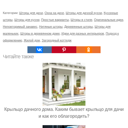
Категории:
Шторы для дачи
,
Окна на даче
,
Шторы для дачной кухни
,
Кухонные
шторы
,
Шторы для кухни
,
Простые варианты
,
Шторы в стиле
,
Оригинальные идеи
,
Неповторимый занавес
,
Нитяные шторы
,
Деревянные шторы
,
Шторы для
маленьких
,
Шторы в деревянном доме
,
Идеи для разных интерьеров
,
Подход к
оформлению
,
Жилой дом
,
Загородный коттедж
Читайте также
Крыльцо дачного дома. Каким бывает крыльцо для дачи
и как его облагородить?