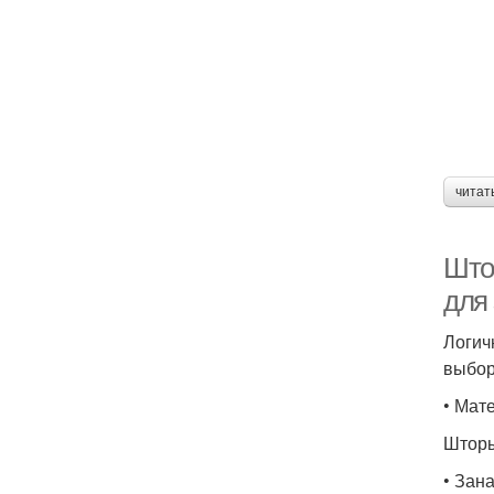
читат
Што
для
Логич
выбор
• Мат
Шторы
• Зан