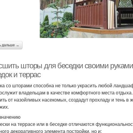
ь дальше →
 сшить шторы для беседки своими руками
док и террас
ка со шторами способна не только украсить любой ландша
послужит владельцам в качестве комфортного места отдыха
ить от назойливых насекомых, создадут прохладу и тень в 
жих.
значению
ески на террасе или в беседке отличаются функциональност
ного декоративного элемента постройки, но и: