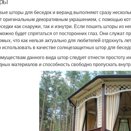
ры
вые шторы для беседок и веранд выполняют сразу нескольк
т оригинальным декоративным украшением, с помощью кото
еседки как снаружи, так и изнутри. Если пошить шторы из н
 можно будет спрятаться от посторонних глаз. Они служат п
омых, что как нельзя актуально для любителей отдохнуть л
 использовать в качестве солнцезащитных штор для беседо
имуществам данного вида штор следует отнести простоту и
дных материалов и способность свободно пропускать внут