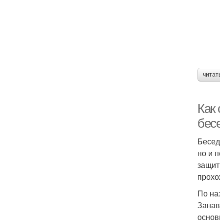
читат
Как
бесе
Бесед
но и 
защит
прохо
По на
Занав
основ