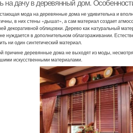
ь на дачу в деревянный дом. Особенност
стающая мода на деревянные дома не удивительна и вполн
гичны, в них стены «дышат», а сам материал создает атмос
Шторы на кухню
Римские шторы
Р
ей декоративной облицовки. Дерево как натуральный мате
 не нуждается в дополнительном облагораживании. Естеств
ить ни один синтетический материал.
ой причине деревянные дома не выходят из моды, несмотр
Тканевые шторы
Шторы для беседки
Што
шими искусственными материалами.
Шторы на террасу