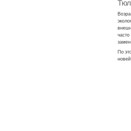
Тюл
Возра
эколо
внешн
часто
замен
По эт
новей