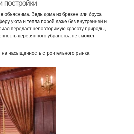
доме
и постройки
е объяснима. Ведь дома из бревен или бруса
феру уюта и тепла порой даже без внутренней и
имская штора
Рулонные шторы
риал передает неповторимую красоту природы,
енность деревянного убранства не сможет
я на насыщенность строительного рынка
ры для беседок
Шторы от икеа