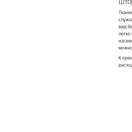
што
Ткане
служа
вид б
легко
насек
можно
К пре
расхо