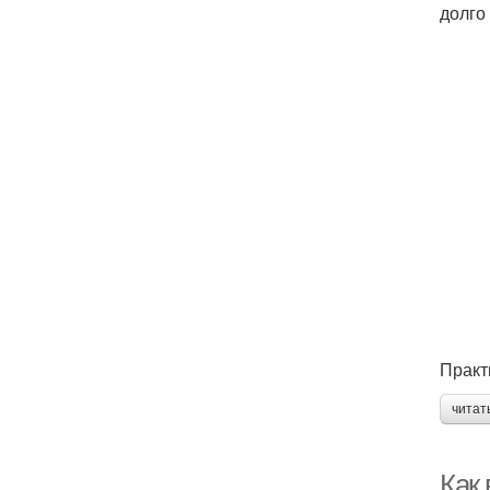
долго
Практ
читат
Как