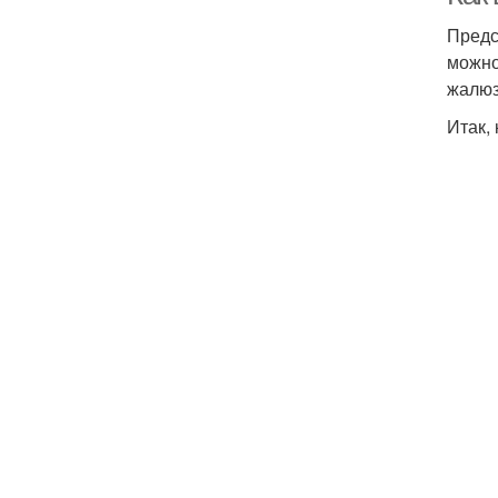
Предс
можно
жалюз
Итак,