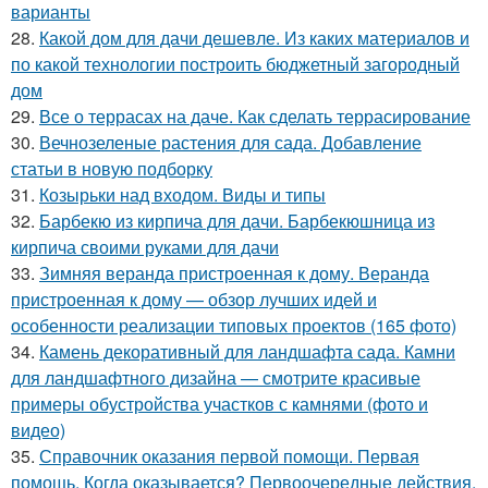
варианты
28.
Какой дом для дачи дешевле. Из каких материалов и
по какой технологии построить бюджетный загородный
дом
29.
Все о террасах на даче. Как сделать террасирование
30.
Вечнозеленые растения для сада. Добавление
статьи в новую подборку
31.
Козырьки над входом. Виды и типы
32.
Барбекю из кирпича для дачи. Барбекюшница из
кирпича своими руками для дачи
33.
Зимняя веранда пристроенная к дому. Веранда
пристроенная к дому — обзор лучших идей и
особенности реализации типовых проектов (165 фото)
34.
Камень декоративный для ландшафта сада. Камни
для ландшафтного дизайна — смотрите красивые
примеры обустройства участков с камнями (фото и
видео)
35.
Справочник оказания первой помощи. Первая
помощь. Когда оказывается? Первоочередные действия.