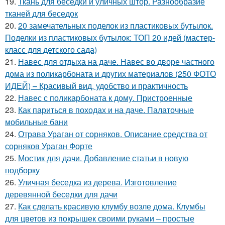
19.
Ткань для беседки и уличных штор. Разнообразие
тканей для беседок
20.
20 замечательных поделок из пластиковых бутылок.
Поделки из пластиковых бутылок: ТОП 20 идей (мастер-
класс для детского сада)
21.
Навес для отдыха на даче. Навес во дворе частного
дома из поликарбоната и других материалов (250 ФОТО
ИДЕЙ) – Красивый вид, удобство и практичность
22.
Навес с поликарбоната к дому. Пристроенные
23.
Как париться в походах и на даче. Палаточные
мобильные бани
24.
Отрава Ураган от сорняков. Описание средства от
сорняков Ураган Форте
25.
Мостик для дачи. Добавление статьи в новую
подборку
26.
Уличная беседка из дерева. Изготовление
деревянной беседки для дачи
27.
Как сделать красивую клумбу возле дома. Клумбы
для цветов из покрышек своими руками – простые