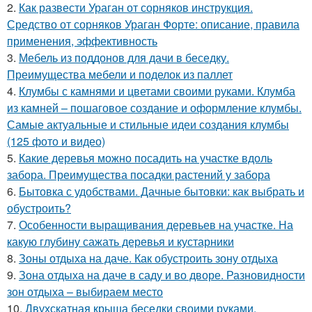
2.
Как развести Ураган от сорняков инструкция.
Средство от сорняков Ураган Форте: описание, правила
применения, эффективность
3.
Мебель из поддонов для дачи в беседку.
Преимущества мебели и поделок из паллет
4.
Клумбы с камнями и цветами своими руками. Клумба
из камней – пошаговое создание и оформление клумбы.
Самые актуальные и стильные идеи создания клумбы
(125 фото и видео)
5.
Какие деревья можно посадить на участке вдоль
забора. Преимущества посадки растений у забора
6.
Бытовка с удобствами. Дачные бытовки: как выбрать и
обустроить?
7.
Особенности выращивания деревьев на участке. На
какую глубину сажать деревья и кустарники
8.
Зоны отдыха на даче. Как обустроить зону отдыха
9.
Зона отдыха на даче в саду и во дворе. Разновидности
зон отдыха – выбираем место
10.
Двухскатная крыша беседки своими руками.