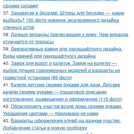
своими силами!
37.
Занавески в беседке. Шторы для беседки —, какие
выбрать? 150 фото новинок эксклюзивного дизайна
уличных штор
38.
Дачные веранды прилегающие к дому. Чем веранда
отличается от террасы
39.
Декоративные камни для ландшафтного дизайна.
Виды камней для ландшафтного дизайна
40.
Замок для ворот и калиток. Замок на калитку —
выбор лучших современных моделей и варианты их
грамотной установки (85 фото)
41.
Качели детские своими руками для дачи. Детские
качели своими руками — пошаговое описание
изготовления, размещения и оформления (115 фото)
42.
Облагородить участок возле дома своими руками.
Украшение цветами — придумано не нами
43.
Варианты оформления клумб на дачном участке.
Добавление статьи в новую подборку