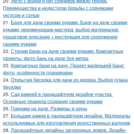
20.
Уксус с водой и нет сорняков между грядок.
Преимущества и недостатки борьбы с сорняками
уксусом и солью
21.
Баня для дачи своими руками. Баня на даче своими
руками: рекомендации мастера, выбор материалов,
пошаговое описание + инструкция для сооружения
своими руками
22.
Строим баню на даче своими руками. Компактные
проекты: фото бань на даче 3х4 метра
23.
Компактные бани на дачу. Проект маленькой бани:
фото, особенности планировки
24.
Открытая беседка для дачи из дерева. Выбор плана
беседки
25.
Сад камней в ландшафтном дизайне участка.
Основные правила создания своими руками
26.
Парники на даче. Размеры и цены
27.
Большие камни в ландшафтном дизайне. Материалы
используемые для изготовления искусственных валунов
28.
Ландшафтные дизайны загородных домов. Дизайн-