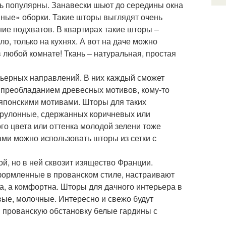
нь популярны. Занавески шьют до середины окна
вные» оборки. Такие шторы выглядят очень
ние подхватов. В квартирах такие шторы –
о, только на кухнях. А вот на даче можно
в любой комнате! Ткань – натуральная, простая
рьерных направлений. В них каждый сможет
 с преобладанием древесных мотивов, кому-то
с японскими мотивами. Шторы для таких
и рулонные, сдержанных коричневых или
о цвета или оттенка молодой зелени тоже
ами можно использовать шторы из сетки с
й, но в ней сквозит изящество Франции.
формленные в прованском стиле, настраивают
а, а комфортна. Шторы для дачного интерьера в
вые, молочные. Интересно и свежо будут
в прованскую обстановку белые гардины с