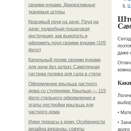
своими руками. Декоративные
Ш
тканевые шторы
Што
Красивый пруд на даче. Пруд на
Сам
даче: подробная пошаговая
инструкция, как выкопать и
Сегод
оформить пруд своими руками (105
поэто
фото)
даже 
Капельный полив своими руками
Отлич
для дачи без затрат. Самотечная
комна
система полива для сада в степи
Каки
Оформление крыльца частного
дома со ступенями. Крыльцо — 115
Логич
фото стильного оформления и
выбор
этапы постройки крыльца для
• Мат
частного дома
• Зан
Идеи террасы к дому. Особенности
долго
дизайна веранды: советы