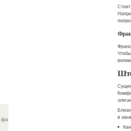
Стоит
Напри
попро
Фран
Франц
Чтобы
велик
Што
Сущес
Комфо
элеган
Близо
⇦
в зан
Кан