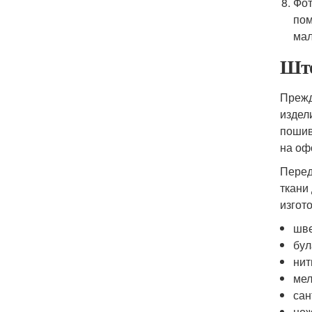
Фот
пом
мал
Што
Прежд
издел
пошив
на оф
Перед
ткани
изгот
шв
бул
нит
мел
сан
но