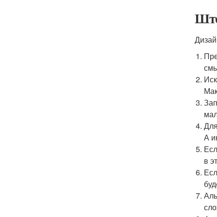
Што
Дизай
Пре
смы
Иск
Мак
Зап
мал
Для
А и
Есл
в э
Есл
буд
Аль
сло