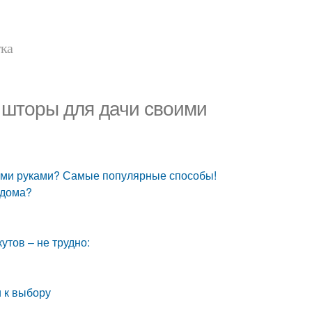
тка
ь шторы для дачи своими
оими руками? Самые популярные способы!
 дома?
утов – не трудно:
 к выбору