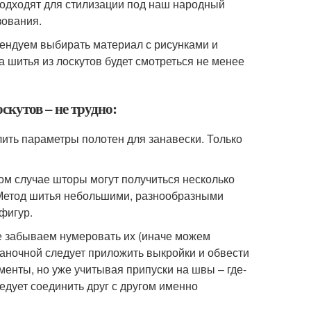
подходят для стилизации под наш народный
зования.
мендуем выбирать материал с рисунками и
а шитья из лоскутов будет смотреться не менее
кутов – не трудно:
лить параметры полотен для занавески. Только
ом случае шторы могут получиться несколько
 Метод шитья небольшими, разнообразными
фигур.
не забываем нумеровать их (иначе можем
знаночной следует приложить выкройки и обвести
енты, но уже учитывая припуски на швы – где-
ледует соединить друг с другом именно