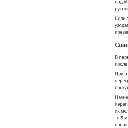
подой
русск
Если 
узора
презе
Сшит
В пер
после
При э
перег
лоску
Начин
переп
их ме
то 5 
внешн