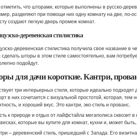
 отметить, что шторами, которые выполнены в русско-дерев
мер, разделяют при помощи них одну комнату на две, по-о
сту создают легкую дверь промеж комнат.
цузско-деревенская стилистика
узско-деревенская стилистика получила свое название в ч
 сделать шторы в этом стиле самостоятельно, вам потребует
олепно подойдут.
ры для дачи короткие. Кантри, прован
твует три интерьерных стиля, которые идеально подходят д
рт в них сочетается с визуальной простотой, которая, тем н
тность, и хороший вкус. Это кантри, эко-стиль и прованс.
сть к природе и отдых от лайфстайла мегаполиса сквозит в 
авесках, которые вы купите для комнат, кухни и, может быть
три – деревенский стиль, пришедший с Запада. Его визитная