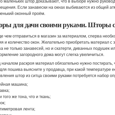
о маленьких штор доказывают, что в выборе нужно руков
ещения. Если занавески на окнах выбиваются из общей ат
енький оконный проём.
ры для дачи своими руками. Шторы 
е чем отправиться в магазин за материалом, сперва необхо
ия и количество окон. Желательно приобретать материал с 
а не только занавесей, но и скатерти, диванных подушек и
ормление загородного дома могут слегка увеличиться.
 началом раскроя материал обязательно нужно постирать, ч
 для пошива выясните у продавца, при какой температуре е
овления штор из ситца своими руками потребуется набор о
ейная машина;
авка;
и того же тона, что и ткань;
ок;
тиметровая лента;
жницы;