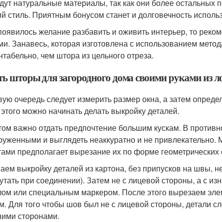
дут натуральные материалы, так как они более остальных 
ий стиль. Приятным бонусом станет и долговечность исполь
появилось желание разбавить и оживить интерьер, то реко
ми. Занавесь, которая изготовлена с использованием метод
нтабельно, чем штора из цельного отреза.
ь шторы для загородного дома своими руками из лос
вую очередь следует измерить размер окна, а затем опреде
 этого можно начинать делать выкройку деталей.
том важно отдать предпочтение большим кускам. В противн
руженными и выглядеть неаккуратно и не привлекательно.
тами предполагает вырезание их по форме геометрических 
аем выкройку деталей из картона, без припусков на швы, 
утать при соединении). Затем не с лицевой стороны, а с и
лом или специальным маркером. После этого вырезаем элем
мм. Для того чтобы шов был не с лицевой стороны, детали с
ими сторонами.