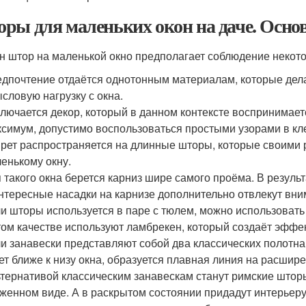
ры для маленьких окон на даче. Осно
н штор на маленькой окно предполагает соблюдение некот
дпочтение отдаётся однотонным материалам, которые дел
словую нагрузку с окна.
лючается декор, который в данном контексте воспринимает
симум, допустимо воспользоваться простыми узорами в клет
рет распространяется на длинные шторы, которые своими
енькому окну.
 такого окна берется карниз шире самого проёма. В результ
нтересные насадки на карнизе дополнительно отвлекут вни
и шторы используется в паре с тюлем, можно использовать
том качестве используют ламбрекен, который создаёт эффе
и занавески представляют собой два классических полотна
ет ближе к низу окна, образуется плавная линия на расшире
тернативой классическим занавескам станут римские штор
женном виде. А в раскрытом состоянии придадут интерьеру 