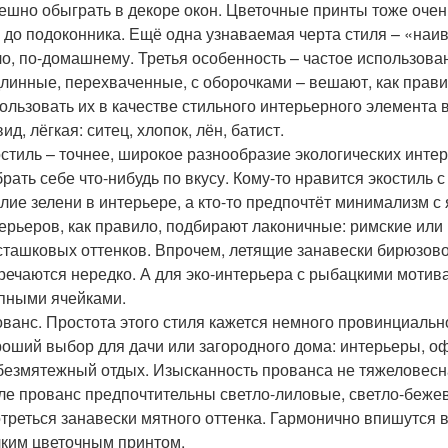
ешно обыграть в декоре окон. Цветочные принты тоже оче
 до подоконника. Ещё одна узнаваемая черта стиля – «наи
о, по-домашнему. Третья особенность – частое использова
линные, перехваченные, с оборочками – вешают, как правил
ользовать их в качестве стильного интерьерного элемента 
вид, лёгкая: ситец, хлопок, лён, батист.
стиль – точнее, широкое разнообразие экологических инте
рать себе что-нибудь по вкусу. Кому-то нравится экостиль
лие зелени в интерьере, а кто-то предпочтёт минимализм 
ерьеров, как правило, подбирают лаконичные: римские ил
ташковых оттенков. Впрочем, летящие занавески бирюзовог
речаются нередко. А для эко-интерьера с рыбацкими мотив
пными ячейками.
ванс. Простота этого стиля кажется немного провинциально
оший выбор для дачи или загородного дома: интерьеры, о
безмятежный отдых. Изысканность прованса не тяжеловесн
ле прованс предпочтительны светло-лиловые, светло-беже
треться занавески мятного оттенка. Гармонично впишутся 
ким цветочным принтом.