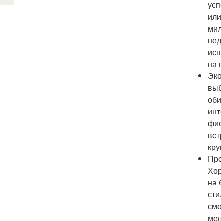
усп
или
мил
нед
исп
на 
Эко
выб
оби
инт
фис
вст
кру
Про
Хор
на 
сти
смо
мел