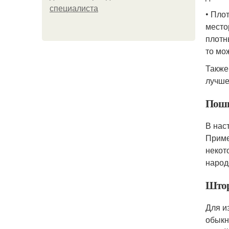
специалиста
• Пло
место
плотн
то мо
Также
лучше
Поши
В нас
Приме
некот
народ
Штор
Для и
обыкн