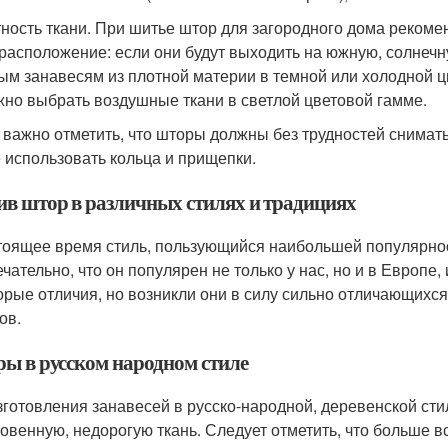
тность ткани. При шитье штор для загородного дома рекоме
расположение: если они будут выходить на южную, солнечну
ым занавесям из плотной материи в темной или холодной ц
жно выбрать воздушные ткани в светлой цветовой гамме.
 важно отметить, что шторы должны без трудностей сниматьс
 использовать кольца и прищепки.
в штор в различных стилях и традициях
тоящее время стиль, пользующийся наибольшей популярност
чательно, что он популярен не только у нас, но и в Европе
орые отличия, но возникли они в силу сильно отличающихс
ов.
ы в русском народном стиле
зготовления занавесей в русско-народной, деревенской ст
овенную, недорогую ткань. Следует отметить, что больше в