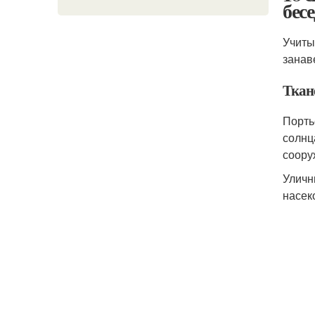
бес
Учиты
занав
Ткан
Порть
солнц
соору
Уличн
насек