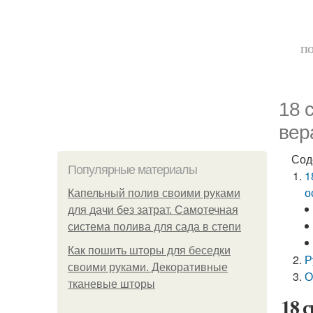
по
18 
вер
Сод
Популярные материалы
1
о
Капельный полив своими руками
для дачи без затрат. Самотечная
система полива для сада в степи
Как пошить шторы для беседки
Р
своими руками. Декоративные
О
тканевые шторы
18 