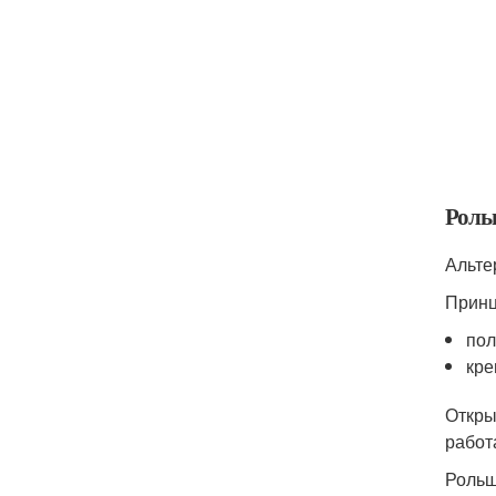
Рол
Альте
Принц
пол
кре
Откры
работ
Рольш