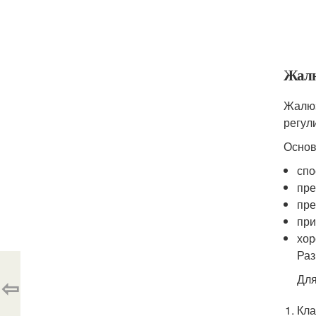
Жал
Жалюз
регул
Основ
спо
пре
пре
при
хор
Раз
Для
⇦
Кла