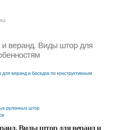
тка
 и веранд. Виды штор для
собенностям
р для веранд и беседок по конструктивным
ых рулонных штор
ок
еранд. Виды штор для веранд и