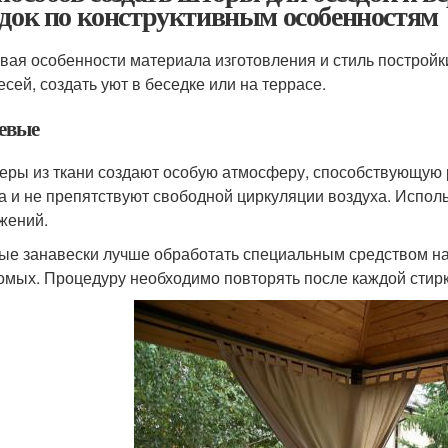
едок по конструктивным особенностям
вая особенности материала изготовления и стиль построй
есей, создать уют в беседке или на террасе.
евые
еры из ткани создают особую атмосферу, способствующую 
а и не препятствуют свободной циркуляции воздуха. Испол
жений.
ые занавески лучше обработать специальным средством на
омых. Процедуру необходимо повторять после каждой стирк