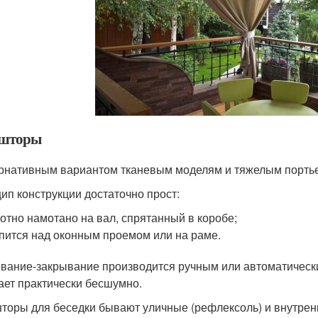
ьшторы
рнативным вариантом тканевым моделям и тяжелым порть
ип конструкции достаточно прост:
отно намотано на вал, спрятанный в коробе;
пится над оконным проемом или на раме.
вание-закрывание производится ручным или автоматически
ает практически бесшумно.
торы для беседки бывают уличные (рефлексоль) и внутренн