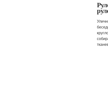
Рул
рул
Уличн
бесед
кругл
собир
ткане