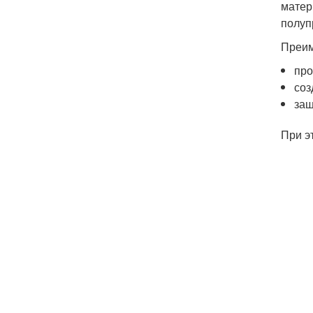
матер
полуп
Преим
про
соз
защ
При э