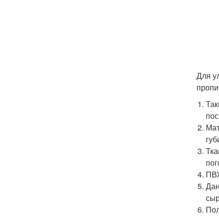
Для у
пропи
Так
пос
Мат
губ
Тка
пог
ПВХ
Дан
сыр
Пол