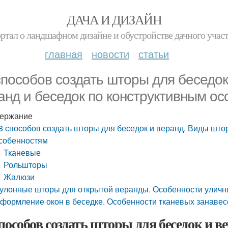
ДАЧА И ДИЗАЙН
ртал о ландшафном дизайне и обустройстве дачного учас
главная
новости
статьи
способов создать шторы для беседок
анд и беседок по конструктивным о
ержание
8 способов создать шторы для беседок и веранд. Виды што
собенностям
Тканевые
Рольшторы
Жалюзи
улонные шторы для открытой веранды. Особенности уличн
формление окон в беседке. Особенности тканевых занавес
способов создать шторы для беседок и в