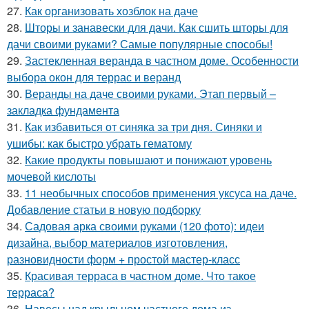
27.
Как организовать хозблок на даче
28.
Шторы и занавески для дачи. Как сшить шторы для
дачи своими руками? Самые популярные способы!
29.
Застекленная веранда в частном доме. Особенности
выбора окон для террас и веранд
30.
Веранды на даче своими руками. Этап первый –
закладка фундамента
31.
Как избавиться от синяка за три дня. Синяки и
ушибы: как быстро убрать гематому
32.
Какие продукты повышают и понижают уровень
мочевой кислоты
33.
11 необычных способов применения уксуса на даче.
Добавление статьи в новую подборку
34.
Садовая арка своими руками (120 фото): идеи
дизайна, выбор материалов изготовления,
разновидности форм + простой мастер-класс
35.
Красивая терраса в частном доме. Что такое
терраса?
36.
Навесы над крыльцом частного дома из