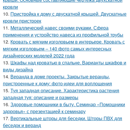
кровли
10.
Пристройка к дому с двускатной крышей. Двускатные
кровли пристроек
11.
Металлический навес своими руками. Сфера
применения и устройство навеса из профильной трубы
12.
Кровать с мягким изголовьем в интерьере. Кровать с
мягким изголовьем – 140 фото самых интересных
дизайнерских моделей 2022 года
13.
Шкафы над кроватью в спальне. Варианты шкафов и
виды дизайна
14.
Веранда в доме проекты. Закрытые веранды,
пристроенные к дому: фото-идеи для воплощения
15.
Туя западная описание. Характеристика растения
западная туя: описание и размеры
16.
Здоровые помощники в быту. Семинар «Помощники
здоровья» с презентацией к семинару
17.
Вертикальные шторы для беседки. Шторы ПВХ для
беседок и веранд