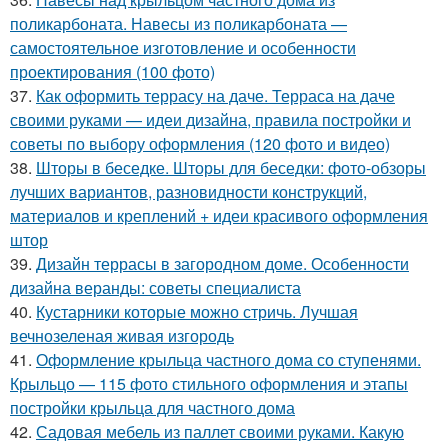
поликарбоната. Навесы из поликарбоната —
самостоятельное изготовление и особенности
проектирования (100 фото)
37.
Как оформить террасу на даче. Терраса на даче
своими руками — идеи дизайна, правила постройки и
советы по выбору оформления (120 фото и видео)
38.
Шторы в беседке. Шторы для беседки: фото-обзоры
лучших вариантов, разновидности конструкций,
материалов и креплений + идеи красивого оформления
штор
39.
Дизайн террасы в загородном доме. Особенности
дизайна веранды: советы специалиста
40.
Кустарники которые можно стричь. Лучшая
вечнозеленая живая изгородь
41.
Оформление крыльца частного дома со ступенями.
Крыльцо — 115 фото стильного оформления и этапы
постройки крыльца для частного дома
42.
Садовая мебель из паллет своими руками. Какую