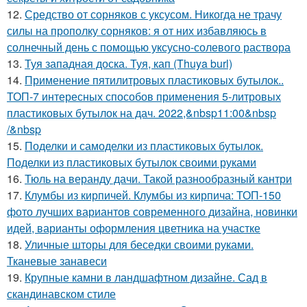
12.
Средство от сорняков с уксусом. Никогда не трачу
силы на прополку сорняков: я от них избавляюсь в
солнечный день с помощью уксусно-солевого раствора
13.
Туя западная доска. Туя, кап (Thuya burl)
14.
Применение пятилитровых пластиковых бутылок..
ТОП-7 интересных способов применения 5-литровых
пластиковых бутылок на дач. 2022,&nbsp11:00&nbsp
/&nbsp
15.
Поделки и самоделки из пластиковых бутылок.
Поделки из пластиковых бутылок своими руками
16.
Тюль на веранду дачи. Такой разнообразный кантри
17.
Клумбы из кирпичей. Клумбы из кирпича: ТОП-150
фото лучших вариантов современного дизайна, новинки
идей, варианты оформления цветника на участке
18.
Уличные шторы для беседки своими руками.
Тканевые занавеси
19.
Крупные камни в ландшафтном дизайне. Сад в
скандинавском стиле