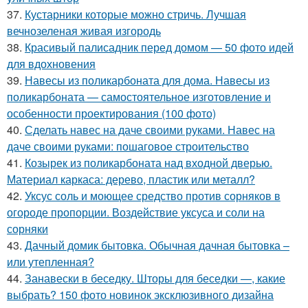
37.
Кустарники которые можно стричь. Лучшая
вечнозеленая живая изгородь
38.
Красивый палисадник перед домом — 50 фото идей
для вдохновения
39.
Навесы из поликарбоната для дома. Навесы из
поликарбоната — самостоятельное изготовление и
особенности проектирования (100 фото)
40.
Сделать навес на даче своими руками. Навес на
даче своими руками: пошаговое строительство
41.
Козырек из поликарбоната над входной дверью.
Материал каркаса: дерево, пластик или металл?
42.
Уксус соль и моющее средство против сорняков в
огороде пропорции. Воздействие уксуса и соли на
сорняки
43.
Дачный домик бытовка. Обычная дачная бытовка –
или утепленная?
44.
Занавески в беседку. Шторы для беседки —, какие
выбрать? 150 фото новинок эксклюзивного дизайна