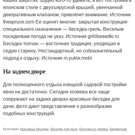
японском стиле с двухъярусной крышей, увенчанной
декоративным клапаном, привлечет внимание. Источник
thespruce.com
Ее оценят многие: закрытая конструкция
специального назначения — беседка-гриль. Веселым
посиделкам погода не указ. Источник griliibesedki.ru
Беседка-топчан — восточная традиция, уходящая в
седую старину. Нестандартный, но соблазнительный
подход к отдыху. Источник m.yukle.mobi
На заднем дворе
Для полноценного отдыха изящной садовой постройки
явно не достаточно. Сегодня хозяева все чаще
сооружают на задних дворах красивые беседки для
дачи; фото дают представление о разнообразии
подобных конструкций.
Категории:
Красивые беседки
,
Беседки для дачи
,
Беседки из дерева
,
Бюджетная