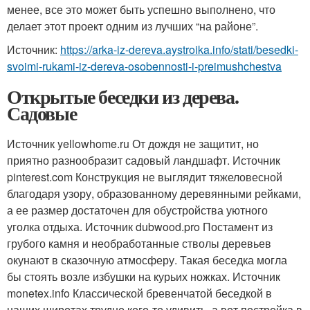
менее, все это может быть успешно выполнено, что
делает этот проект одним из лучших “на районе”.
Источник:
https://arka-iz-dereva.aystroika.info/stati/besedki-
svoimi-rukami-iz-dereva-osobennosti-i-preimushchestva
Открытые беседки из дерева.
Садовые
Источник yellowhome.ru
От дождя не защитит, но
приятно разнообразит садовый ландшафт. Источник
pinterest.com
Конструкция не выглядит тяжеловесной
благодаря узору, образованному деревянными рейками,
а ее размер достаточен для обустройства уютного
уголка отдыха. Источник dubwood.pro
Постамент из
грубого камня и необработанные стволы деревьев
окунают в сказочную атмосферу. Такая беседка могла
бы стоять возле избушки на курьих ножках. Источник
monetex.info
Классической бревенчатой беседкой в
наших широтах трудно кого-то удивить, а вот постройка в