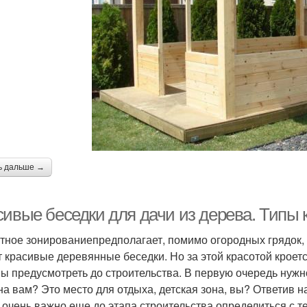
ь дальше →
сивые беседки для дачи из дерева. Типы
тное зонированиепредполагает, помимо огородных грядок,
т красивые деревянные беседки. Но за этой красотой крое
ы предусмотреть до строительства. В первую очередь нужн
на вам? Это место для отдыха, детская зона, вы? Ответив на
 очень важно еще до этапа строительства определиться с те