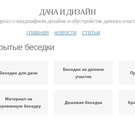
ДАЧА И ДИЗАЙН
ртал о ландшафном дизайне и обустройстве дачного учас
главная
новости
статьи
рытые беседки
Беседки на дачном
Беседки для дачи
Пр
участке
Материал на
Дешевая беседка
Кр
еревянную беседку
юджетная беседка
Беседка за пару
От