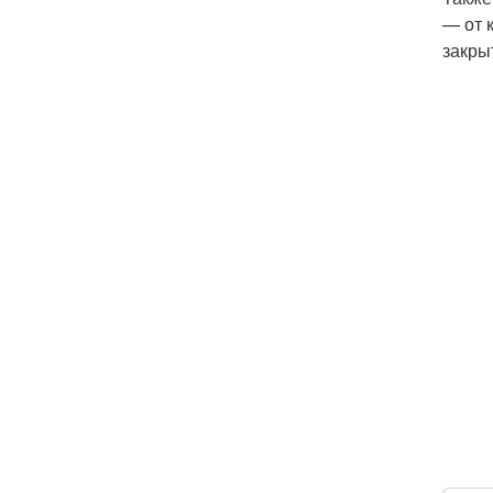
— от 
закры