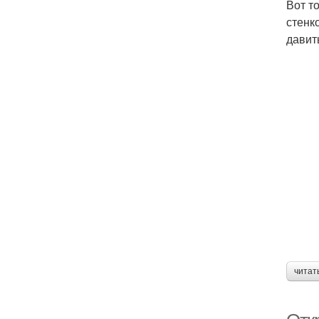
Вот т
стенк
давит
читат