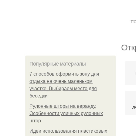
по
Отк
Популярные материалы
7 способов оформить зону для
отдыха на очень маленьком
участке. Выбираем место для
беседки
Рулонные шторы на веранду.
д
Особенности уличных рулонных
штор
Идеи использования пластиковых
Б