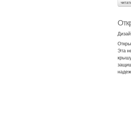
читат
Отк
Дизай
Откры
Эта н
крышу
защищ
надеж