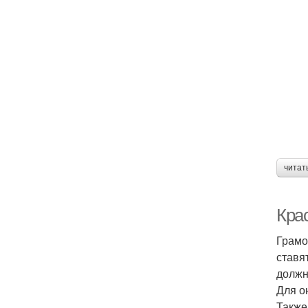
читат
Кра
Грамо
ставя
должн
Для о
Также