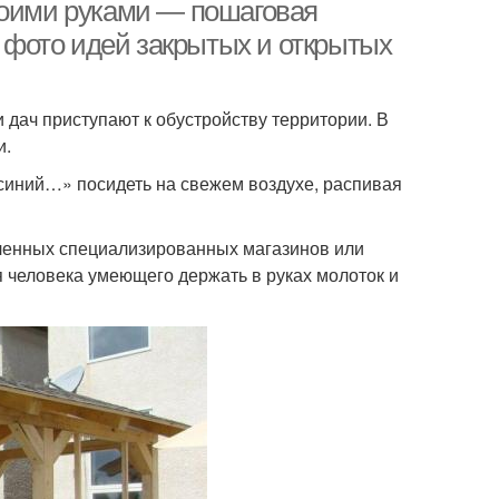
воими руками — пошаговая
0 фото идей закрытых и открытых
Беседка с
Деревянная беседка
етырехскатной
 дач приступают к обустройству территории. В
крышей
и.
 синий…» посидеть на свежем воздухе, распивая
евянные беседки
Необычные беседки
сленных специализированных магазинов или
я человека умеющего держать в руках молоток и