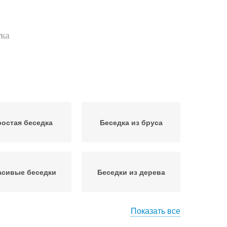
тка
остая беседка
Беседка из бруса
асивые беседки
Беседки из дерева
Показать все
крытая беседка
Закрытая беседка