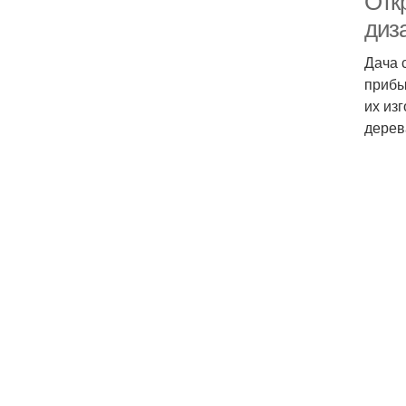
Отк
диз
Дача 
прибы
их из
дерев