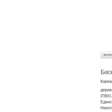
читат
Бес
Карка
дерев
(ПВХ)
Единс
Некот