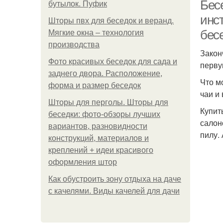
Бес
бутылок. Пуфик
инст
Шторы пвх для беседок и веранд.
бес
Мягкие окна – технология
производства
Закон
Фото красивых беседок для сада и
перву
заднего двора. Расположение,
Что м
форма и размер беседок
чаи и
Шторы для перголы. Шторы для
Купит
беседки: фото-обзоры лучших
салон
вариантов, разновидности
пилу.
конструкций, материалов и
креплений + идеи красивого
оформления штор
Как обустроить зону отдыха на даче
с качелями. Виды качелей для дачи