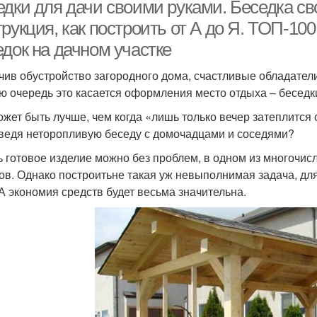
едки для дачи своими руками. Беседка с
рукция, как построить от А до Я. ТОП-10
едок на дачном участке
Простые беседки
Беседка для дачи
ч
чив обустройство загородного дома, счастливые обладатели
ю очередь это касается оформления место отдыха – беседк
ожет быть лучше, чем когда «лишь только вечер затеплится
Беседка из дерева
Садовые беседки
Дер
 ведя неторопливую беседу с домочадцами и соседями?
ь готовое изделие можно без проблем, в одном из многочи
ов. Однако построитьне такая уж невыполнимая задача, дл
 А экономия средств будет весьма значительна.