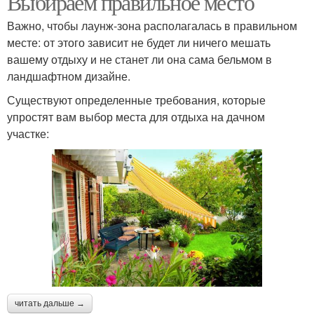
Выбираем правильное место
Важно, чтобы лаунж-зона располагалась в правильном
месте: от этого зависит не будет ли ничего мешать
Беседки с плоской
вашему отдыху и не станет ли она сама бельмом в
Дачные беседки
крышей
ландшафтном дизайне.
Существуют определенные требования, которые
упростят вам выбор места для отдыха на дачном
Беседка с плоской
участке:
Открытая веранда
крышей
Открытая терраса
Беседка с мангалом
Беседка с
четырехскатной
Уличные беседки
читать дальше →
крышей