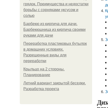
грядок. Преимущества и недостатки
д
борьбы с сорняками уксусом и
К
солью
у
Барбекю из кирпича для дачи.
Барбекюшница из кирпича своими
руками для дачи
З
Переработка пластиковых бутылок
в домашних условиях.
Разрешенные виды для
переработки
Крыльцо на 2 стороны.
Планирование
Летний вариант закрытой беседки.
Разработка проекта
З
Диз
реа