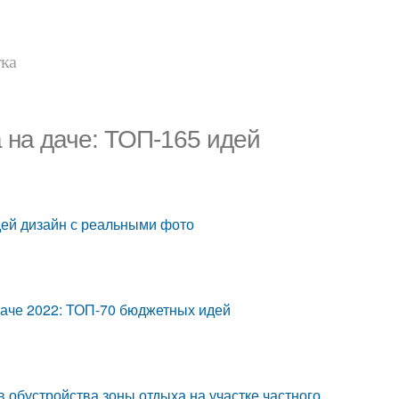
тка
а на даче: ТОП-165 идей
идей дизайн с реальными фото
 даче 2022: ТОП-70 бюджетных идей
 обустройства зоны отдыха на участке частного