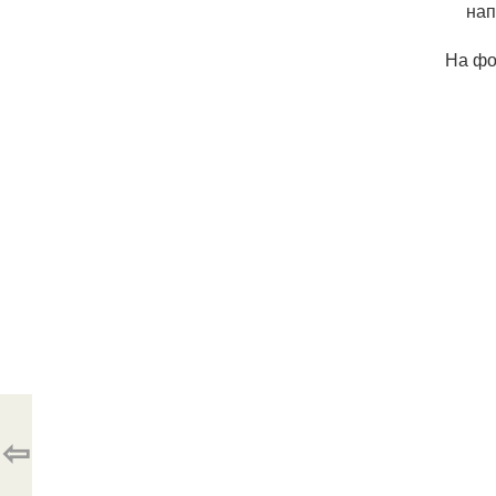
нап
На фо
⇦