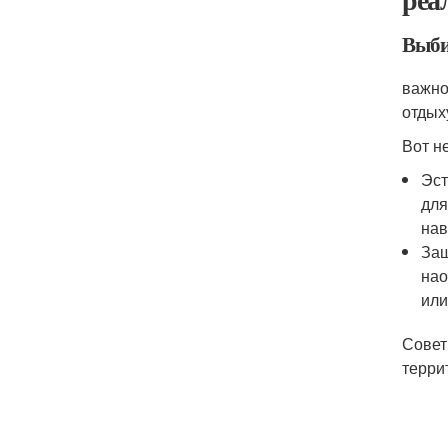
Выби
важно
отдых
Вот н
Эст
для
нав
Защ
нао
или
Совет
терри