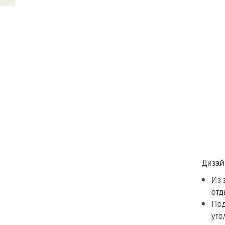
Дизай
Из 
отд
Под
уго