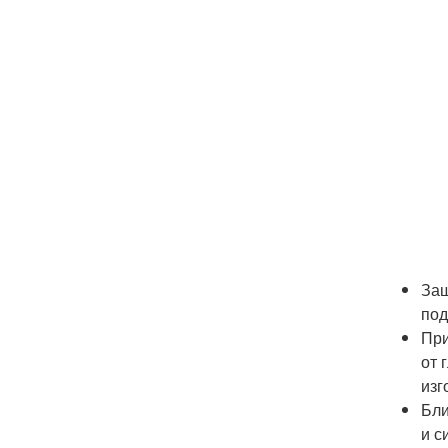
Защ
под
При
от 
изг
Бли
и с