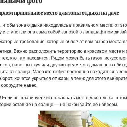
раем правильное место для зоны отдыха на даче
, чтобы зона отдыха находилась в правильном месте: от это
у и станет ли она сама собой занозой в ландшафтном дизай
екоторые требования, которые облегчат вам выбор места д
етика. Важно расположить территорию в красивом месте и 
 тех, кто там находится. Рядом может быть газон, искусств
есов, навозных куч или других предметов домашнего обихо
ита от солнца. Мало кто любит постоянно находиться в зо
борот, хочется укрыться от жары в тени: для этого выбери
 соорудите навес.
! Если вы планируете использовать место для отдыха, в том
тории оставьте на солнце — не накрывайте ее навесом.