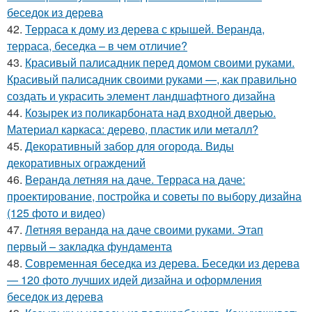
беседок из дерева
42.
Терраса к дому из дерева с крышей. Веранда,
терраса, беседка – в чем отличие?
43.
Красивый палисадник перед домом своими руками.
Красивый палисадник своими руками —, как правильно
создать и украсить элемент ландшафтного дизайна
44.
Козырек из поликарбоната над входной дверью.
Материал каркаса: дерево, пластик или металл?
45.
Декоративный забор для огорода. Виды
декоративных ограждений
46.
Веранда летняя на даче. Терраса на даче:
проектирование, постройка и советы по выбору дизайна
(125 фото и видео)
47.
Летняя веранда на даче своими руками. Этап
первый – закладка фундамента
48.
Современная беседка из дерева. Беседки из дерева
— 120 фото лучших идей дизайна и оформления
беседок из дерева