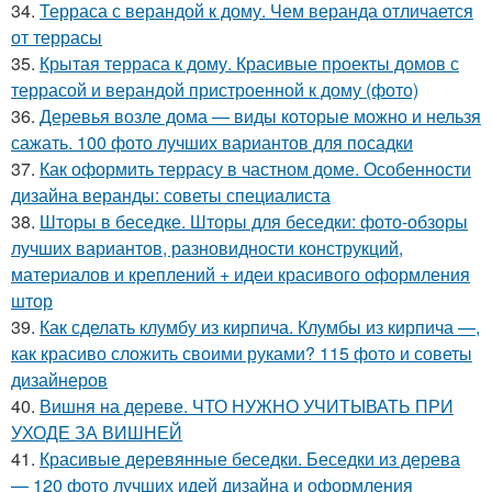
34.
Терраса с верандой к дому. Чем веранда отличается
от террасы
35.
Крытая терраса к дому. Красивые проекты домов с
террасой и верандой пристроенной к дому (фото)
36.
Деревья возле дома — виды которые можно и нельзя
сажать. 100 фото лучших вариантов для посадки
37.
Как оформить террасу в частном доме. Особенности
дизайна веранды: советы специалиста
38.
Шторы в беседке. Шторы для беседки: фото-обзоры
лучших вариантов, разновидности конструкций,
материалов и креплений + идеи красивого оформления
штор
39.
Как сделать клумбу из кирпича. Клумбы из кирпича —,
как красиво сложить своими руками? 115 фото и советы
дизайнеров
40.
Вишня на дереве. ЧТО НУЖНО УЧИТЫВАТЬ ПРИ
УХОДЕ ЗА ВИШНЕЙ
41.
Красивые деревянные беседки. Беседки из дерева
— 120 фото лучших идей дизайна и оформления