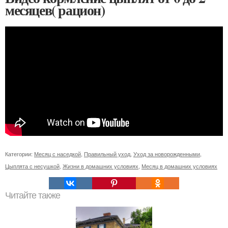
месяцев( рацион)
Категории:
Месяц с наседкой
,
Правильный уход
,
Уход за новорожденными
,
Цыплята с несушкой
,
Жизни в домашних условиях
,
Месяц в домашних условиях
Читайте также