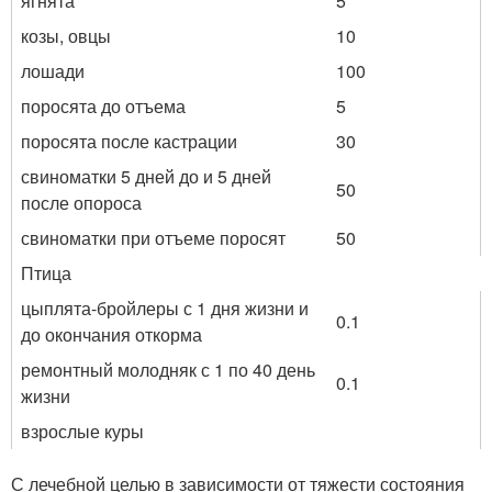
ягнята
5
козы, овцы
10
лошади
100
поросята до отъема
5
поросята после кастрации
30
свиноматки 5 дней до и 5 дней
50
после опороса
свиноматки при отъеме поросят
50
Птица
цыплята-бройлеры с 1 дня жизни и
0.1
до окончания откорма
ремонтный молодняк с 1 по 40 день
0.1
жизни
взрослые куры
С лечебной целью в зависимости от тяжести состояния