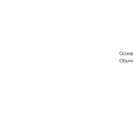
Основ
Обычн