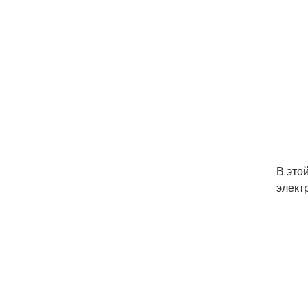
В это
элект